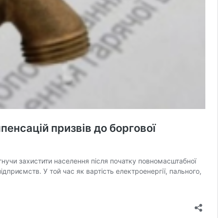
пенсацій призвів до боргової
агнучи захистити населення після початку повномасштабної
дприємств. У той час як вартість електроенергії, пального,
Держава
поставила
міські
водоканали