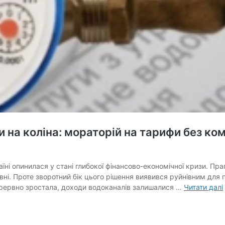
на коліна: мораторій на тарифи без ком
їні опинилася у стані глибокої фінансово-економічної кризи. Пр
ні. Проте зворотний бік цього рішення виявився руйнівним для пі
перервно зростала, доходи водоканалів залишалися …
Читати далі