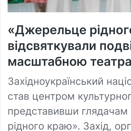
«Джерельце рідног
відсвяткували подв
масштабною театр
Західноукраїнський наці
став центром культурно
представивши глядачам
рідного краю». Захід, ор