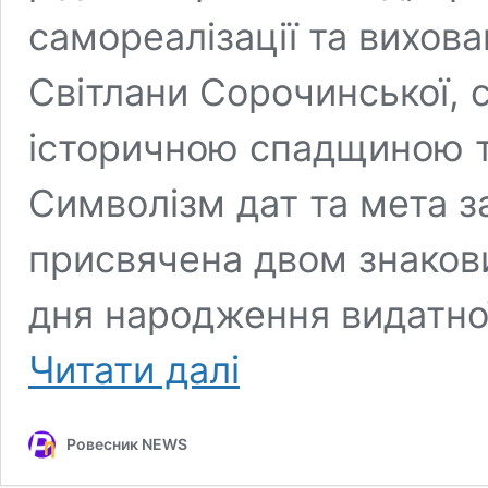
самореалізації та вихов
Світлани Сорочинської,
історичною спадщиною та
Символізм дат та мета з
присвячена двом знакови
дня народження видатної
«Джерельце
Читати далі
рідного
краю»:
у
Ровесник NEWS
ЗУНУ
відсвяткували