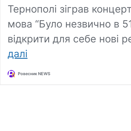
Тернополі зіграв концер
мова “Було незвично в 51
відкрити для себе нові ре
Історія
далі
тернопільського
рок-
гітариста,
Ровесник NEWS
який
служить
у
ЗСУ