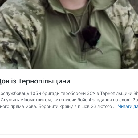
Дон із Тернопільщини
овослужбовець 105-ї бригади тероборони ЗСУ з Тернопільщини Віт
 Служить мінометником, виконуючи бойові завдання на сході. За
 його пряма мова. Боронити країну я пішов 26 лютого …
Читати да