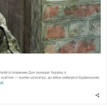
алій із позивним Дон захищає Україну з
 освітою — муляр-штукатур, до війни займався будівельною
Історія
лі
захисника
Віталія
з
позивним