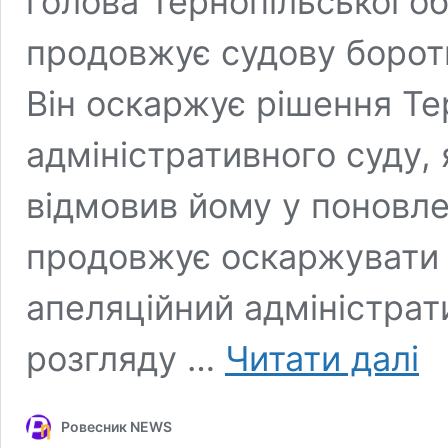
голова Тернопільської о
продовжує судову бороть
Він оскаржує рішення Те
адміністративного суду,
відмовив йому у поновле
продовжує оскаржувати 
апеляційний адміністрат
Мих
розгляду …
Читати далі
Гол
про
оск
Ровесник NEWS
пов
звіл