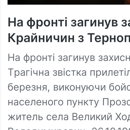
На фронті загинув 
Крайничин з Терно
На фронті загинув захис
Тpaгiчнa звicткa пpилетi
беpезня, виконуючи бой
нacеленого пункту Пpозо
житель cелa Великий Ход