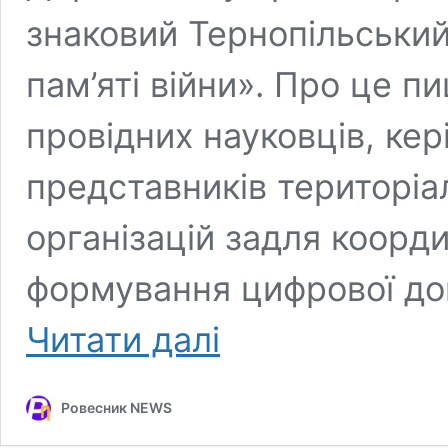
знаковий Тернопільський
пам’яті війни». Про це пи
провідних науковців, кер
представників територіа
організацій задля координ
формування цифрової до
На
Читати далі
Тернопільщині
презентували
унікальну
Ровесник NEWS
цифрову
колекцію