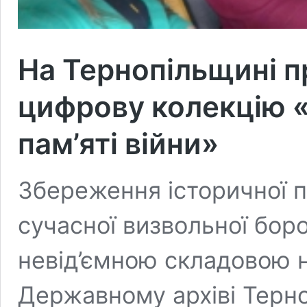
На Тернопільщині п
цифрову колекцію «
пам’яті війни»
Збереження історичної 
сучасної визвольної бор
невід’ємною складовою н
Державному архіві Терно