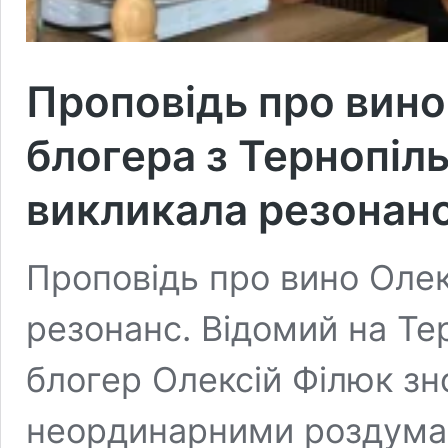
Проповідь про вино
блогера з Тернопіл
викликала резонан
Проповідь про вино Олек
резонанс. Відомий на Те
блогер Олексій Філюк зн
неординарними роздумам