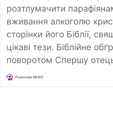
розтлумачити парафіяна
вживання алкоголю христ
сторінки його Біблії, с
цікаві тези. Біблійне об
поворотом Спершу отець 
Ровесник NEWS