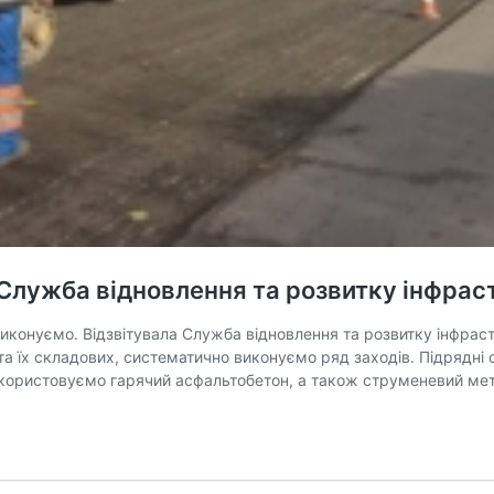
 Служба відновлення та розвитку інфрас
иконуємо. Відзвітувала Служба відновлення та розвитку інфрастр
 їх складових, систематично виконуємо ряд заходів. Підрядні орг
 використовуємо гарячий асфальтобетон, а також струменевий м