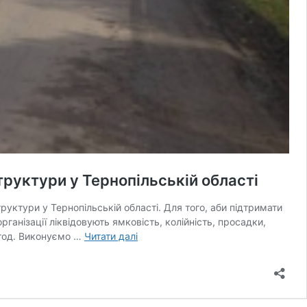
труктури у Тернопільській області
уктури у Тернопільській області. Для того, аби підтримати
анізації ліквідовують ямковість, колійність, просадки,
Роботи
етод. Виконуємо …
Читати далі
з
благоустрою
доріг
показала