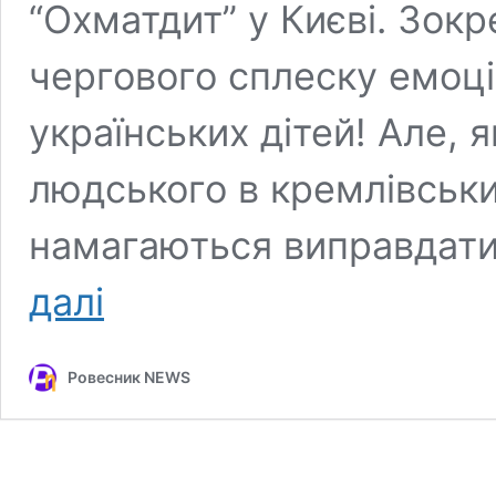
“Охматдит” у Києві. Зокр
чергового сплеску емоці
українських дітей! Але, я
людського в кремлівськи
намагаються виправдати
Російські
далі
пропагандисти
волають
після
Ровесник NEWS
удару
по
Охматдиту