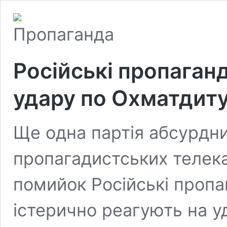
Російські пропаган
удару по Охматдит
Ще одна партія абсурдни
пропагадистських телека
помийок Російські пропа
істерично реагують на уд