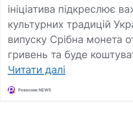
ініціатива підкреслює в
культурних традицій Укр
випуску Срібна монета о
гривень та буде коштува
Тернопільський
Читати далі
художник
Іван
Марчук
Ровесник NEWS
отримав
власну
пам’ятну
монету