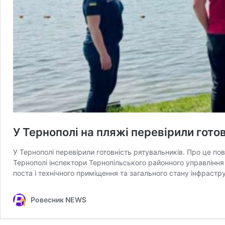
У Тернополі на пляжі перевірили гото
У Тернополі перевірили готовність рятувальників. Про це п
Тернополі інспектори Тернопільського районного управління
поста і технічного приміщення та загального стану інфрастр
Ровесник NEWS