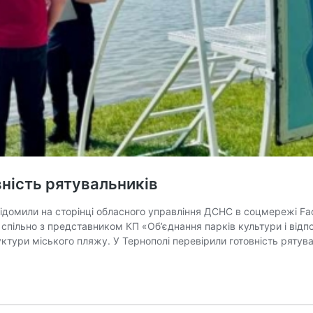
вність рятувальників
овідомили на сторінці обласного управління ДСНС в соцмережі Fa
 спільно з представником КП «Об’єднання парків культури і ві
уктури міського пляжу. У Тернополі перевірили готовність ряту