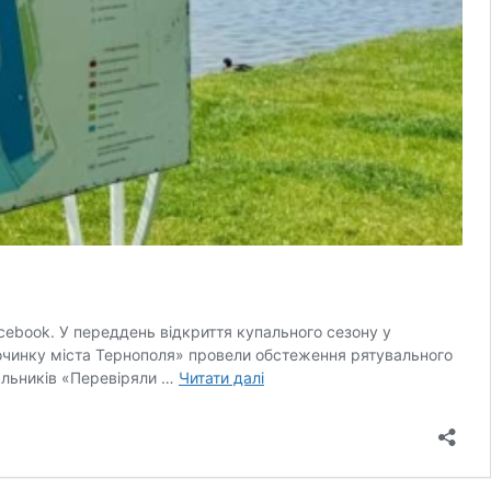
cebook. У переддень відкриття купального сезону у
дпочинку міста Тернополя» провели обстеження рятувального
У
вальників «Перевіряли …
Читати далі
Тернополі
на
пляжі
перевірили