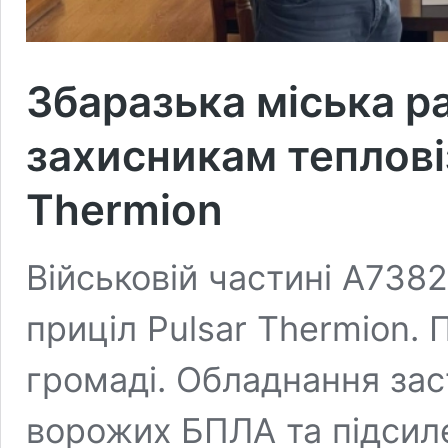
Збаразька міська р
захисникам тепловіз
Thermion
Військовій частині А738
приціл Pulsar Thermion. 
громаді. Обладнання за
ворожих БПЛА та підсил