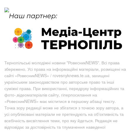
Тернопільські молодіжні новини "РовесникNEWS". Всі права
збережено. Усі права на інформаційні матеріали, розміщені на
сайті «РовесникNEWS» / rovesnyknews.te.ua, захищені
українським законодавством про авторське право та інші
суміжні права. При використанні, передруку інформаційних та
фото-,відеоматеріалів сайту, гіперпосилання на
«РовесникNEWS» має міститися в першому абзаці тексту.
Точка зору редакції може не збігатися з точкою зору автора, а
усі опубліковані матеріали не претендують на об'єктивність та
всебічність висвітлення теми, про яку йдеться. Редакція не
відповідає за достовірність та тлумачення наведеної