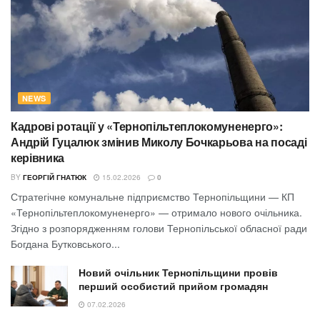
NEWS
Кадрові ротації у «Тернопільтеплокомуненерго»:
Андрій Гуцалюк змінив Миколу Бочкарьова на посаді
керівника
BY
ГЕОРГІЙ ГНАТЮК
15.02.2026
0
Стратегічне комунальне підприємство Тернопільщини — КП
«Тернопільтеплокомуненерго» — отримало нового очільника.
Згідно з розпорядженням голови Тернопільської обласної ради
Богдана Бутковського...
Новий очільник Тернопільщини провів
перший особистий прийом громадян
07.02.2026