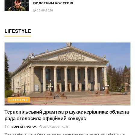
видатним колегою
05.08.2026
LIFESTYLE
LIFESTYLE
Тернопільський драмтеатр шукає керівника: обласна
рада оголосила офіційний конкурс
BY
ГЕОРГІЙ ГНАТЮК
28.07.2026
0
Тернопільська обласна рада розпочала конкурсний відбір на