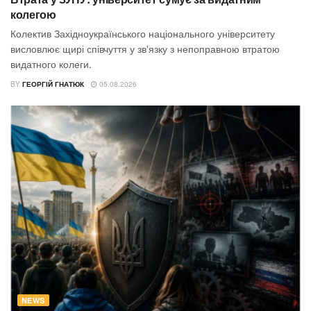
колегою
Колектив Західноукраїнського національного університету
висловлює щирі співчуття у зв'язку з непоправною втратою
видатного колеги.
BY
ГЕОРГІЙ ГНАТЮК
05.08.2026
NEWS