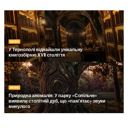
NEWS
У Тернополі віднайшли унікальну
книгозбірню XVII століття
05.08.2026
NEWS
Природна аномалія: У парку «Сопільче»
виявили столітній дуб, що «пам’ятає» звуки
минулого
22.07.2026