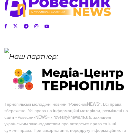
Тернопільські молодіжні новини "РовесникNEWS". Всі права
збережено. Усі права на інформаційні матеріали, розміщені на
сайті «РовесникNEWS» / rovesnyknews.te.ua, захищені
українським законодавством про авторське право та інші
суміжні права. При використанні, передруку інформаційних та