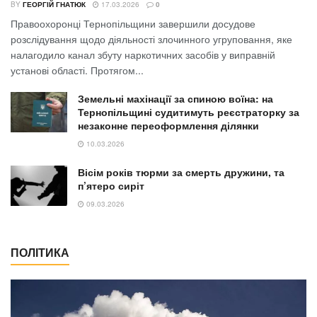
BY
ГЕОРГІЙ ГНАТЮК
17.03.2026
0
Правоохоронці Тернопільщини завершили досудове
розслідування щодо діяльності злочинного угруповання, яке
налагодило канал збуту наркотичних засобів у виправній
установі області. Протягом...
Земельні махінації за спиною воїна: на
Тернопільщині судитимуть реєстраторку за
незаконне переоформлення ділянки
10.03.2026
Вісім років тюрми за смерть дружини, та
п’ятеро сиріт
09.03.2026
ПОЛІТИКА