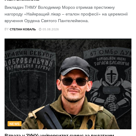
Викладач ТНМУ Володимир Мороз отримав престижну
нагороду «Найкращий лікар – еталон професії» на церемонії
вручення Ордена Святого Пантелеймона.
BY
СТЕПАН КОВАЛЬ
05.08.2026
NEWS
Втрата у ЗУНУ: університет сумує за видатним