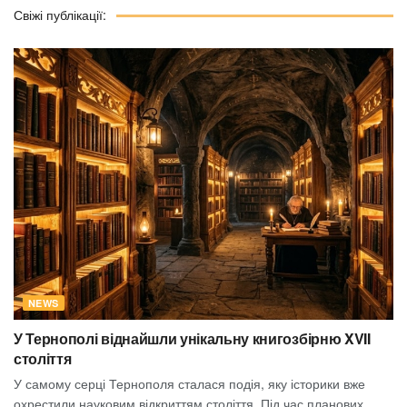
Свіжі публікації:
NEWS
У Тернополі віднайшли унікальну книгозбірню XVII
століття
У самому серці Тернополя сталася подія, яку історики вже
охрестили науковим відкриттям століття. Під час планових