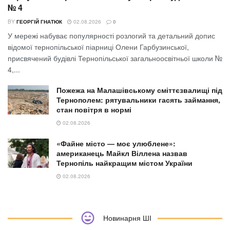
№ 4
BY
ГЕОРГІЙ ГНАТЮК
02.08.2026
0
У мережі набуває популярності розлогий та детальний допис
відомої тернопільської піарниці Олени Гарбузинської,
присвячений будівлі Тернопільської загальноосвітньої школи №
4,...
Пожежа на Малашівському сміттєзвалищі під
Тернополем: рятувальники гасять займання,
стан повітря в нормі
02.08.2026
«Файне місто — моє улюблене»:
американець Майкл Віллена назвав
Тернопіль найкращим містом України
02.08.2026
Новинарня ШІ