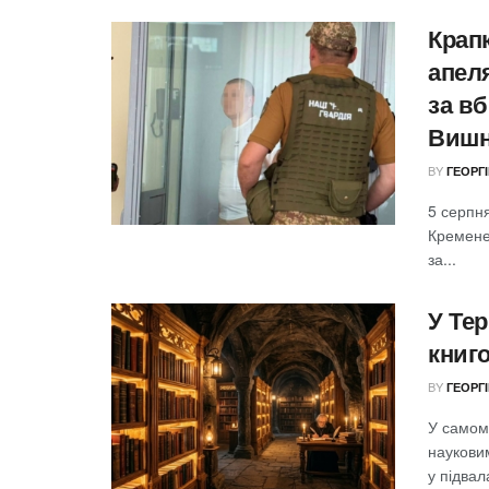
Крапк
апеля
за вб
Вишн
BY
ГЕОРГ
5 серпн
Кремене
за...
У Те
книго
BY
ГЕОРГ
У самому
науковим
у підвала