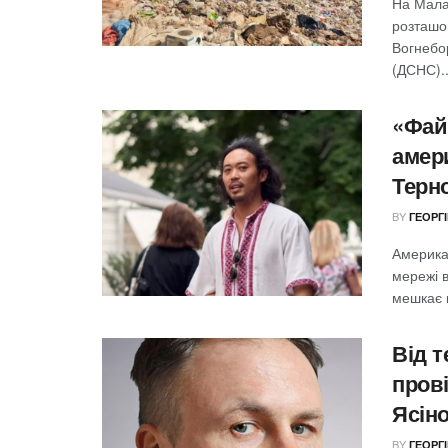
На Малаш
розташо
Вогнебо
(ДСНС)..
«Фай
амер
Терн
BY
ГЕОРГ
Американ
мережі в
мешкає в
Від 
прові
Ясін
BY
ГЕОРГ