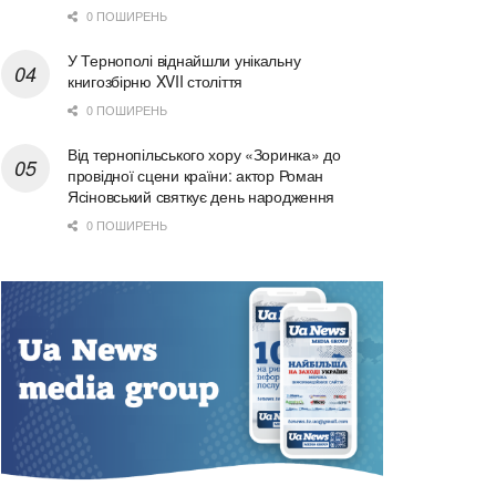
0 ПОШИРЕНЬ
У Тернополі віднайшли унікальну
книгозбірню XVII століття
0 ПОШИРЕНЬ
Від тернопільського хору «Зоринка» до
провідної сцени країни: актор Роман
Ясіновський святкує день народження
0 ПОШИРЕНЬ