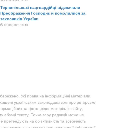
бережено. Усі права на інформаційні матеріали,
ахищені українським законодавством про авторське
формаційних та фото-,відеоматеріалів сайту,
абзаці тексту. Точка зору редакції може не
не претендують на об'єктивність та всебічність
а достовірність та тлумачення наведеної інформації,