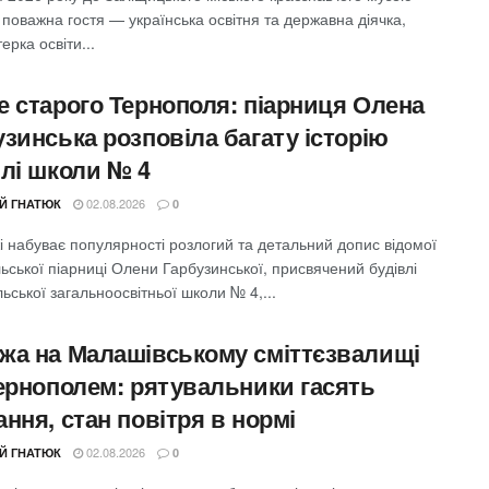
 поважна гостя — українська освітня та державна діячка,
ерка освіти...
е старого Тернополя: піарниця Олена
зинська розповіла багату історію
влі школи № 4
02.08.2026
ІЙ ГНАТЮК
0
і набуває популярності розлогий та детальний допис відомої
ьської піарниці Олени Гарбузинської, присвячений будівлі
ьської загальноосвітньої школи № 4,...
жа на Малашівському сміттєзвалищі
Тернополем: рятувальники гасять
ння, стан повітря в нормі
02.08.2026
ІЙ ГНАТЮК
0