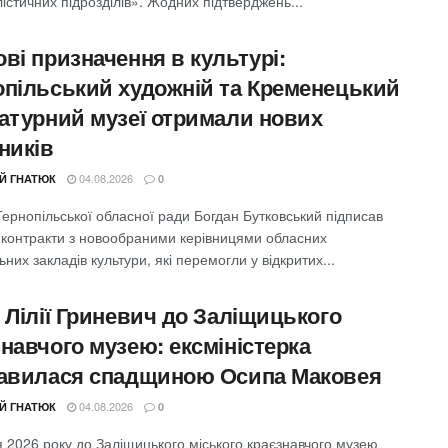
істичних підрозділів». Жодних підтверджень...
ві призначення в культурі:
опільський художній та Кременецький
ратурний музеї отримали нових
ників
04.08.2026
ІЙ ГНАТЮК
0
ернопільської обласної ради Богдан Бутковський підписав
і контракти з новообраними керівницями обласних
них закладів культури, які перемогли у відкритих...
 Лілії Гриневич до Заліщицького
навчого музею: ексміністерка
кавилася спадщиною Осипа Маковея
04.08.2026
ІЙ ГНАТЮК
0
 2026 року до Заліщицького міського краєзнавчого музею