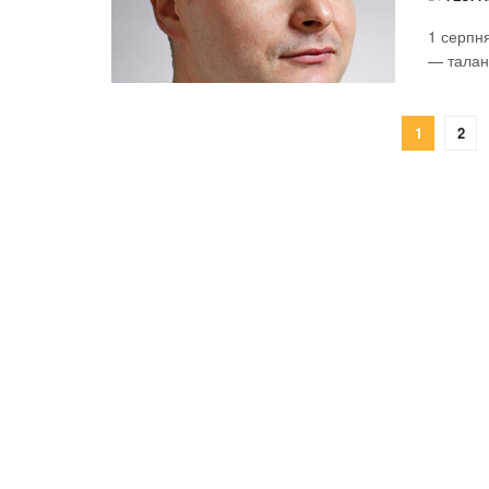
1 серпня
— талано
1
2