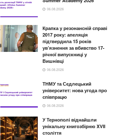
Summer Academy 2026
06.08.2026
Крапка у резонансній справі
2017 року: апеляція
підтвердила 15 років
ув’язнення за вбивство 17-
річної випускниці у
Вишнівці
06.08.2026
ТНМУ та Сєдлецький
університет: нова угода про
співпрацю
06.08.2026
У Тернополі віднайшли
унікальну книгозбірню XVII
століття