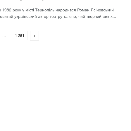
 1982 року у місті Тернопіль народився Роман Ясіновський
витий український актор театру та кіно, чий творчий шлях...
…
1 251