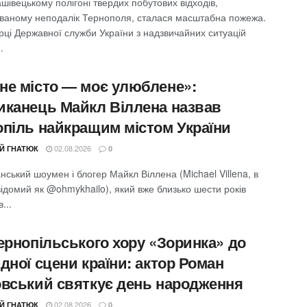
івецькому полігоні твердих побутових відходів,
ваному неподалік Тернополя, сталася масштабна пожежа.
рці Державної служби України з надзвичайних ситуацій
.
не місто — моє улюблене»:
иканець Майкл Віллена назвав
опіль найкращим містом України
02.08.2026
ІЙ ГНАТЮК
0
ський шоумен і блогер Майкл Віллена (Michael Villena, в
ідомий як @ohmykhailo), який вже близько шести років
...
тернопільського хору «Зоринка» до
дної сцени країни: актор Роман
овський святкує день народження
02.08.2026
ІЙ ГНАТЮК
0