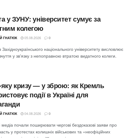
а у ЗУНУ: університет сумує за
тним колегою
05.08.2026
ІЙ ГНАТЮК
0
в Західноукраїнського національного університету висловлює
вчуття у зв'язку з непоправною втратою видатного колеги.
-яку кризу — у зброю: як Кремль
истовує події в Україні для
аганди
04.08.2026
ІЙ ГНАТЮК
0
і медіа почали поширювати чергові бездоказові заяви про
часть у протестах колишніх військових та «неофіційних