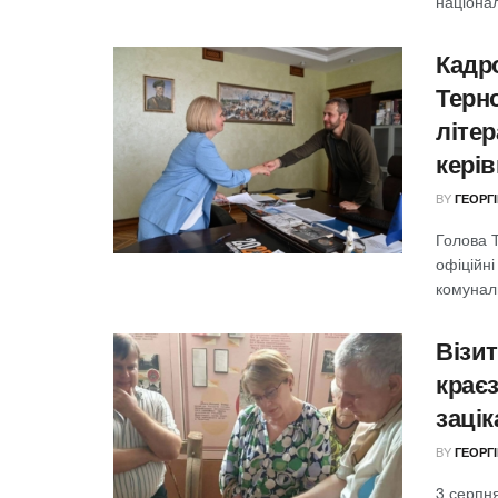
націонал
Кадро
Терн
літе
керів
BY
ГЕОРГ
Голова Т
офіційн
комуналь
Візит
краєз
заці
BY
ГЕОРГ
3 серпня