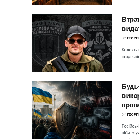
Втрат
вида
BY
ГЕОРГ
Колекти
щирі спі
Будь
викор
проп
BY
ГЕОРГ
Російськ
нібито у