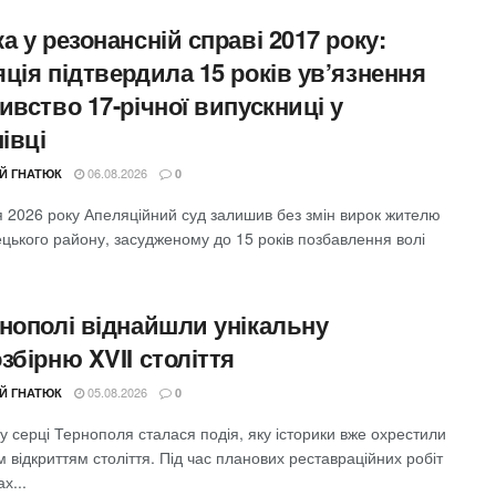
а у резонансній справі 2017 року:
ція підтвердила 15 років ув’язнення
ивство 17-річної випускниці у
івці
06.08.2026
ІЙ ГНАТЮК
0
я 2026 року Апеляційний суд залишив без змін вирок жителю
цького району, засудженому до 15 років позбавлення волі
рнополі віднайшли унікальну
збірню XVII століття
05.08.2026
ІЙ ГНАТЮК
0
 серці Тернополя сталася подія, яку історики вже охрестили
 відкриттям століття. Під час планових реставраційних робіт
х...