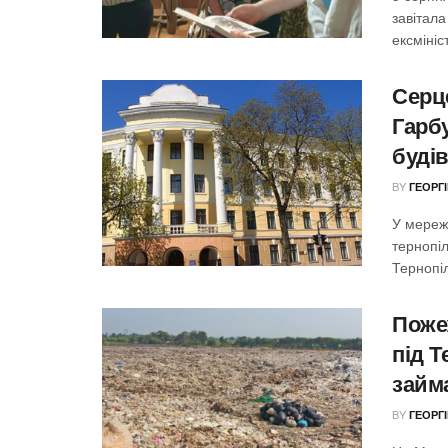
завітала
ексмініст
Серц
Гарбу
буді
BY
ГЕОРГ
У мереж
тернопіл
Тернопіл
Поже
під 
займа
BY
ГЕОРГ