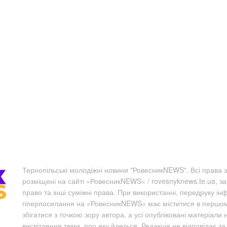
Тернопільські молодіжні новини "РовесникNEWS". Всі права з
розміщені на сайті «РовесникNEWS» / rovesnyknews.te.ua, з
право та інші суміжні права. При використанні, передруку ін
гіперпосилання на «РовесникNEWS» має міститися в першому 
збігатися з точкою зору автора, а усі опубліковані матеріали 
висвітлення теми, про яку йдеться. Редакція не відповідає з