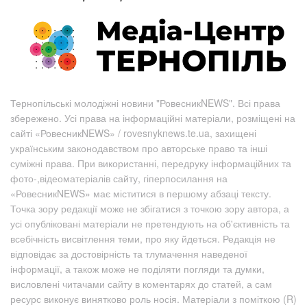
Тернопільські молодіжні новини "РовесникNEWS". Всі права
збережено. Усі права на інформаційні матеріали, розміщені на
сайті «РовесникNEWS» / rovesnyknews.te.ua, захищені
українським законодавством про авторське право та інші
суміжні права. При використанні, передруку інформаційних та
фото-,відеоматеріалів сайту, гіперпосилання на
«РовесникNEWS» має міститися в першому абзаці тексту.
Точка зору редакції може не збігатися з точкою зору автора, а
усі опубліковані матеріали не претендують на об'єктивність та
всебічність висвітлення теми, про яку йдеться. Редакція не
відповідає за достовірність та тлумачення наведеної
інформації, а також може не поділяти погляди та думки,
висловлені читачами сайту в коментарях до статей, а сам
ресурс виконує винятково роль носія. Матеріали з поміткою (R)