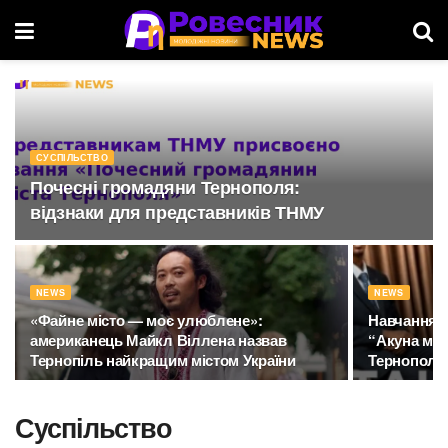
СУСПІЛЬСТВО
Почесні громадяни Тернополя:
відзнаки для представників ТНМУ
NEWS
NEWS
«Файне місто — моє улюблене»:
Навчання п
американець Майкл Віллена назвав
“Акуна мата
Тернопіль найкращим містом України
Тернополі у
Суспільство