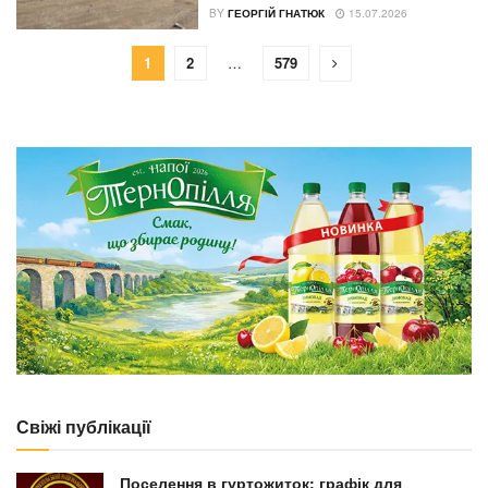
BY
ГЕОРГІЙ ГНАТЮК
15.07.2026
1
2
…
579
Свіжі публікації
Поселення в гуртожиток: графік для