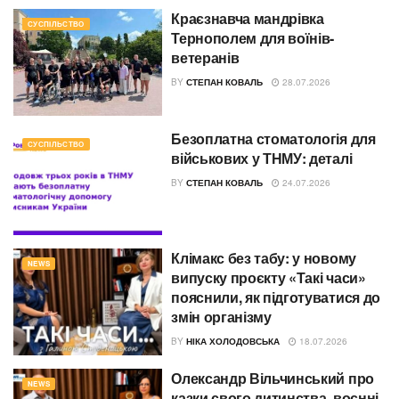
Краєзнавча мандрівка
СУСПІЛЬСТВО
Тернополем для воїнів-
ветеранів
BY
СТЕПАН КОВАЛЬ
28.07.2026
Безоплатна стоматологія для
СУСПІЛЬСТВО
військових у ТНМУ: деталі
BY
СТЕПАН КОВАЛЬ
24.07.2026
Клімакс без табу: у новому
NEWS
випуску проєкту «Такі часи»
пояснили, як підготуватися до
змін організму
BY
НІКА ХОЛОДОВСЬКА
18.07.2026
Олександр Вільчинський про
NEWS
казки свого дитинства, воєнні