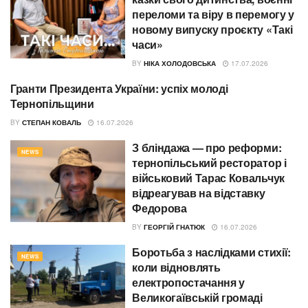
переломи та віру в перемогу у
новому випуску проєкту «Такі
часи»
BY
НІКА ХОЛОДОВСЬКА
17.07.2026
Гранти Президента України: успіх молоді
СУСПІЛЬСТВО
Тернопільщини
BY
СТЕПАН КОВАЛЬ
16.07.2026
З бліндажа — про реформи:
NEWS
тернопільський ресторатор і
військовий Тарас Ковальчук
відреагував на відставку
Федорова
BY
ГЕОРГІЙ ГНАТЮК
16.07.2026
Боротьба з наслідками стихії:
NEWS
коли відновлять
електропостачання у
Великогаївській громаді