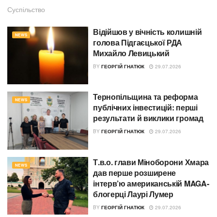
Суспільство
Відійшов у вічність колишній
NEWS
голова Підгаєцької РДА
Михайло Левицький
BY
ГЕОРГІЙ ГНАТЮК
29.07.2026
Тернопільщина та реформа
NEWS
публічних інвестицій: перші
результати й виклики громад
BY
ГЕОРГІЙ ГНАТЮК
29.07.2026
Т.в.о. глави Міноборони Хмара
NEWS
дав перше розширене
інтерв’ю американській MAGA-
блогерці Лаурі Лумер
BY
ГЕОРГІЙ ГНАТЮК
29.07.2026