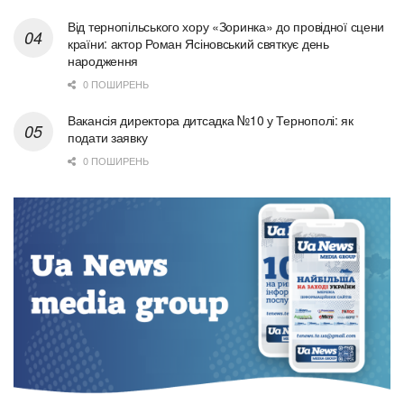
Від тернопільського хору «Зоринка» до провідної сцени
країни: актор Роман Ясіновський святкує день
народження
0 ПОШИРЕНЬ
Вакансія директора дитсадка №10 у Тернополі: як
подати заявку
0 ПОШИРЕНЬ