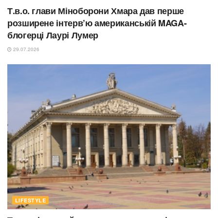
Т.в.о. глави Міноборони Хмара дав перше
розширене інтерв’ю американській MAGA-
блогерці Лаурі Лумер
29.07.2026
LIFESTYLE