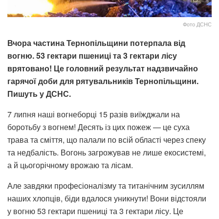
Фото ДСНС
Вчора частина Тернопільщини потерпала від
вогню. 53 гектари пшениці та 3 гектари лісу
врятовано! Це головний результат надзвичайно
гарячої доби для рятувальників Тернопільщини.
Пишуть у ДСНС.
7 липня наші вогнеборці 15 разів виїжджали на
боротьбу з вогнем! Десять із цих пожеж — це суха
трава та сміття, що палали по всій області через спеку
та недбалість. Вогонь загрожував не лише екосистемі,
а й цьогорічному врожаю та лісам.
Але завдяки професіоналізму та титанічним зусиллям
наших хлопців, біди вдалося уникнути! Вони відстояли
у вогню 53 гектари пшениці та 3 гектари лісу. Це