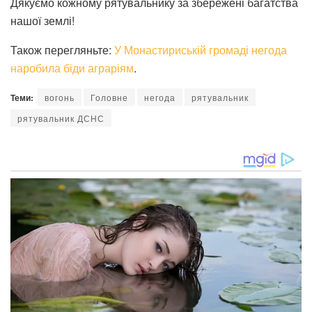
Дякуємо кожному рятувальнику за збережені багатства
нашої землі!
Також перегляньте:
У Монастириській громаді негода
наробила біди аграріям
.
Теми:
вогонь
Головне
негода
рятувальник
рятувальник ДСНС