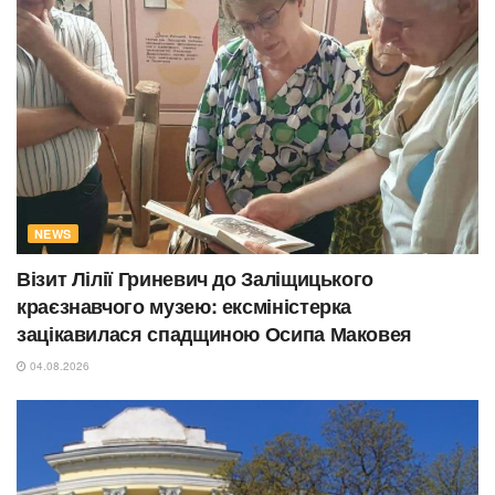
NEWS
Візит Лілії Гриневич до Заліщицького
краєзнавчого музею: ексміністерка
зацікавилася спадщиною Осипа Маковея
04.08.2026