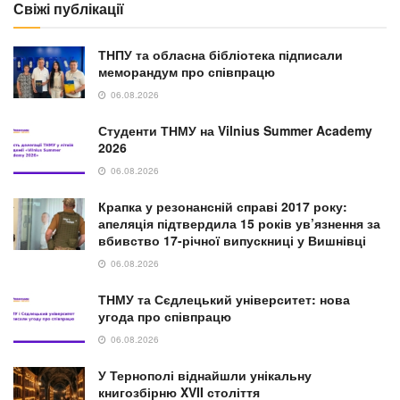
Свіжі публікації
ТНПУ та обласна бібліотека підписали
меморандум про співпрацю
06.08.2026
Студенти ТНМУ на Vilnius Summer Academy
2026
06.08.2026
Крапка у резонансній справі 2017 року:
апеляція підтвердила 15 років ув’язнення за
вбивство 17-річної випускниці у Вишнівці
06.08.2026
ТНМУ та Сєдлецький університет: нова
угода про співпрацю
06.08.2026
У Тернополі віднайшли унікальну
книгозбірню XVII століття