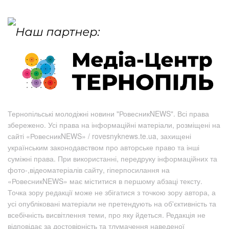
Тернопільські молодіжні новини "РовесникNEWS". Всі права
збережено. Усі права на інформаційні матеріали, розміщені на
сайті «РовесникNEWS» / rovesnyknews.te.ua, захищені
українським законодавством про авторське право та інші
суміжні права. При використанні, передруку інформаційних та
фото-,відеоматеріалів сайту, гіперпосилання на
«РовесникNEWS» має міститися в першому абзаці тексту.
Точка зору редакції може не збігатися з точкою зору автора, а
усі опубліковані матеріали не претендують на об'єктивність та
всебічність висвітлення теми, про яку йдеться. Редакція не
відповідає за достовірність та тлумачення наведеної