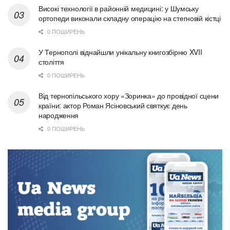
Високі технології в районній медицині: у Шумську
ортопеди виконали складну операцію на стегновій кістці
0 ПОШИРЕНЬ
У Тернополі віднайшли унікальну книгозбірню XVII
століття
0 ПОШИРЕНЬ
Від тернопільського хору «Зоринка» до провідної сцени
країни: актор Роман Ясіновський святкує день
народження
0 ПОШИРЕНЬ