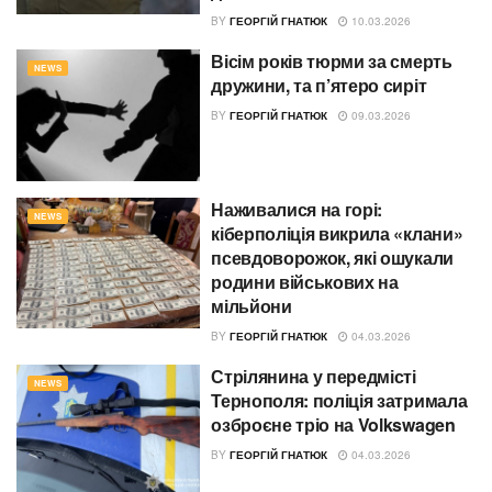
BY
ГЕОРГІЙ ГНАТЮК
10.03.2026
Вісім років тюрми за смерть
NEWS
дружини, та п’ятеро сиріт
BY
ГЕОРГІЙ ГНАТЮК
09.03.2026
Наживалися на горі:
NEWS
кіберполіція викрила «клани»
псевдоворожок, які ошукали
родини військових на
мільйони
BY
ГЕОРГІЙ ГНАТЮК
04.03.2026
Стрілянина у передмісті
NEWS
Тернополя: поліція затримала
озброєне тріо на Volkswagen
BY
ГЕОРГІЙ ГНАТЮК
04.03.2026