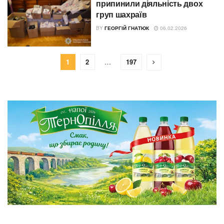
припинили діяльність двох
груп шахраїв
BY
ГЕОРГІЙ ГНАТЮК
06.02.2026
1
2
…
197