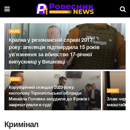
NEWS
Крапка у резонансній справі 2017
року: апеляція підтвердила 15 років
ув’язнення за вбивство 17-річної
випускниці у Вишнівці
NEWS
Корупційний скандал 2023 року:
NEWS
ексголову Тернопільської облради
Михайла Головка засудили до 9 років і
Злам через
заарештували в суді
масштабну 
Кримінал