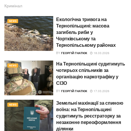
Кримінал
Екологічна тривога на
NEWS
Тернопільщині: масова
загибель риби у
Чортківському та
Тернопільському районах
BY
ГЕОРГІЙ ГНАТЮК
18.03.2026
На Тернопільщині судитимуть
NEWS
чотирьох спільників за
організацію наркотрафіку у
СІЗО
BY
ГЕОРГІЙ ГНАТЮК
17.03.2026
Земельні махінації за спиною
NEWS
воїна: на Тернопільщині
судитимуть реєстраторку за
незаконне переоформлення
ділянки