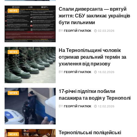
Спали диверсанта — врятуй
NEWS
життя: СБУ закликає українців
бути пильними
BY
ГЕОРГІЙ ГНАТЮК
02.03.2026
На Тернопільщині чоловік
NEWS
отримав реальний термін за
ухилення від призову
BY
ГЕОРГІЙ ГНАТЮК
16.02.2026
17-річні підлітки побили
NEWS
пасажира та водія у Тернополі
BY
ГЕОРГІЙ ГНАТЮК
12.02.2026
Тернопільські поліцейські
NEWS