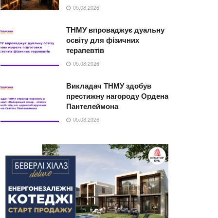
05.08.2026
ТНМУ впроваджує дуальну
освіту для фізичних
терапевтів
05.08.2026
Викладач ТНМУ здобув
престижну нагороду Ордена
Пантелеймона
05.08.2026