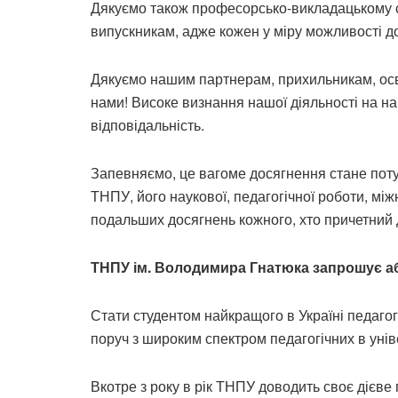
Дякуємо також професорсько-викладацькому ск
випускникам, адже кожен у міру можливості до
Дякуємо нашим партнерам, прихильникам, освітя
нами! Високе визнання нашої діяльності на нац
відповідальність.
Запевняємо, це вагоме досягнення стане пот
ТНПУ, його наукової, педагогічної роботи, мі
подальших досягнень кожного, хто причетний д
ТНПУ ім. Володимира Гнатюка запрошує абі
Стати студентом найкращого в Україні педагог
поруч з широким спектром педагогічних в уніве
Вкотре з року в рік ТНПУ доводить своє дієве 