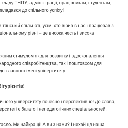
ладу ТНПУ, адміністрації, працівникам, студентам,
кладався до спільного успіху!
нській спільноті, усім, хто вірив в нас і працював з
іональному рівні – це висока честь і висока
ужним стимулом як для розвитку і вдосконалення
жнародного співробітництва, так і поштовхом для
о славного імені університету.
турієнтів!
ічного університету почесно і перспективно! До слова,
рситеті є багато і непедагогічних спеціальностей.
гасло. Ми найкращі! А ви з нами? І нехай ця наша