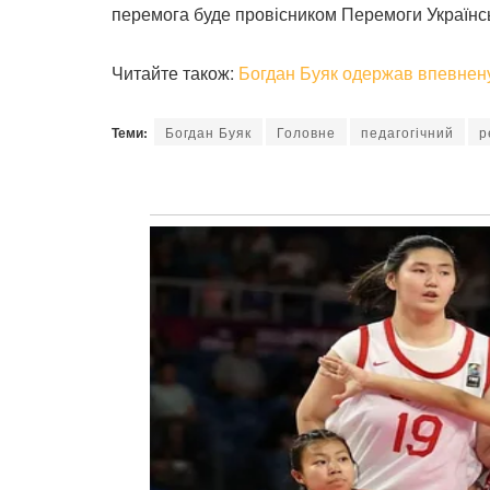
перемога буде провісником Перемоги Українс
Читайте також:
Богдан Буяк одержав впевнен
Теми:
Богдан Буяк
Головне
педагогічний
р