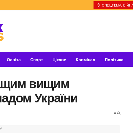
СПЕЦТЕМА: ВІЙНА
Освіта
Спорт
Цікаве
Кримінал
Політика
ращим вищим
ладом України
A
A