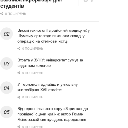
студентів
0 ПОШИРЕНЬ
Високі технології в районній медицині: у
Шумську ортопеди виконали складну
операцію на стегновій кістці
0 ПОШИРЕНЬ
Втрата у ЗУНУ: університет сумує за
видатним колегою
0 ПОШИРЕНЬ
У Тернополі віднайшли унікальну
книгозбірню XVII століття
0 ПОШИРЕНЬ
Від тернопільського хору «Зоринка» до
провідної сцени країни: актор Роман
Ясіновський святкує день народження
0 ПОШИРЕНЬ