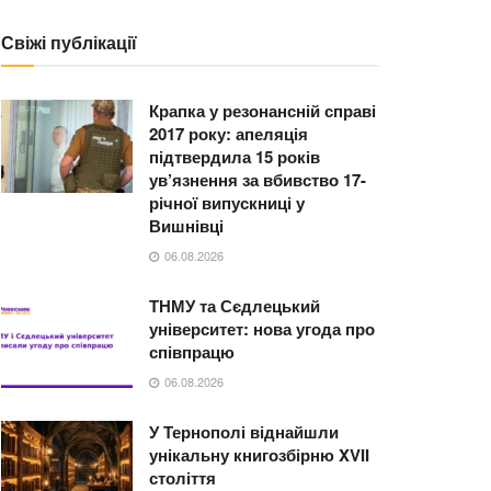
Свіжі публікації
Крапка у резонансній справі
2017 року: апеляція
підтвердила 15 років
ув’язнення за вбивство 17-
річної випускниці у
Вишнівці
06.08.2026
ТНМУ та Сєдлецький
університет: нова угода про
співпрацю
06.08.2026
У Тернополі віднайшли
унікальну книгозбірню XVII
століття