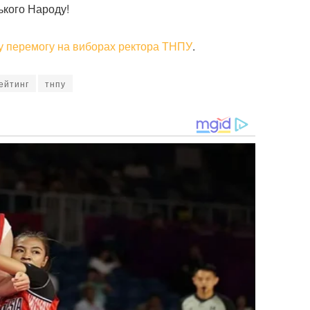
ького Народу!
у перемогу на виборах ректора ТНПУ
.
ейтинг
тнпу