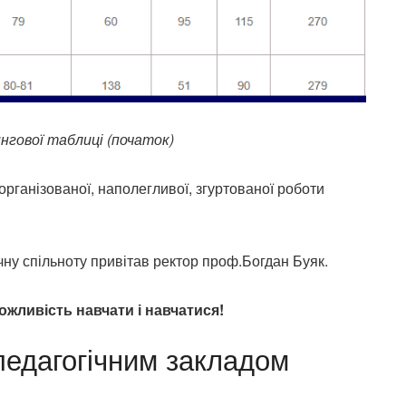
гової таблиці (початок)
організованої, наполегливої, згуртованої роботи
ну спільноту привітав ректор проф.Богдан Буяк.
жливість навчати і навчатися!
едагогічним закладом