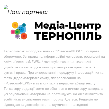
Тернопільські молодіжні новини "РовесникNEWS". Всі права
збережено. Усі права на інформаційні матеріали, розміщені на
сайті «РовесникNEWS» / rovesnyknews.te.ua, захищені
українським законодавством про авторське право та інші
суміжні права. При використанні, передруку інформаційних та
фото-,відеоматеріалів сайту, гіперпосилання на
«РовесникNEWS» має міститися в першому абзаці тексту.
Точка зору редакції може не збігатися з точкою зору автора, а
усі опубліковані матеріали не претендують на об'єктивність та
всебічність висвітлення теми, про яку йдеться. Редакція не
відповідає за достовірність та тлумачення наведеної