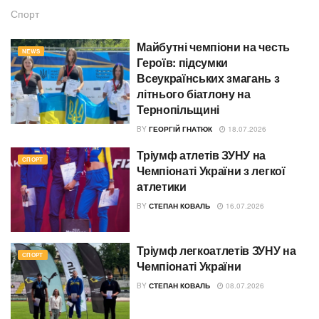
Спорт
Майбутні чемпіони на честь
NEWS
Героїв: підсумки
Всеукраїнських змагань з
літнього біатлону на
Тернопільщині
BY
ГЕОРГІЙ ГНАТЮК
18.07.2026
Тріумф атлетів ЗУНУ на
СПОРТ
Чемпіонаті України з легкої
атлетики
BY
СТЕПАН КОВАЛЬ
16.07.2026
Тріумф легкоатлетів ЗУНУ на
СПОРТ
Чемпіонаті України
BY
СТЕПАН КОВАЛЬ
08.07.2026