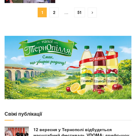
1
2
…
51
Свіжі публікації
12 вересня у Тернополі відбудеться
масштабний фестиваль VDOMA: дрифт-шоу,