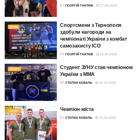
BY
ГЕОРГІЙ ГНАТЮК
27.06.2026
Спортсмени з Тернополя
NEWS
здобули нагороди на
чемпіонаті України з комбат
самозахисту ІСО
BY
ГЕОРГІЙ ГНАТЮК
26.06.2026
Студент ЗУНУ став чемпіоном
СПОРТ
України з ММА
BY
СТЕПАН КОВАЛЬ
24.06.2026
Чемпіон міста
СПОРТ
BY
СТЕПАН КОВАЛЬ
24.06.2026