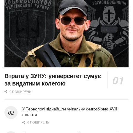
Втрата у ЗУНУ: університет сумує
за видатним колегою
0 ПОШИРЕНЬ
У Тернополі віднайшли унікальну книгозбірню XVII
століття
0 ПОШИРЕНЬ