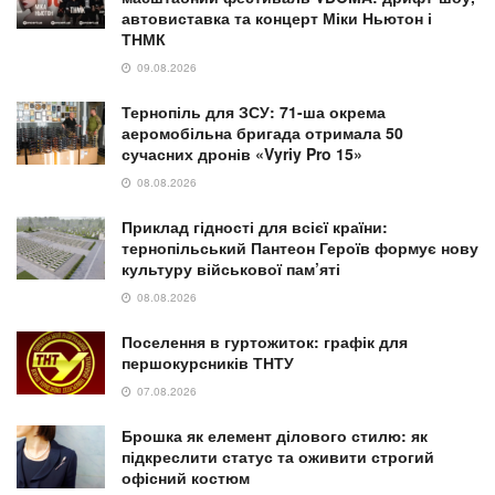
автовиставка та концерт Міки Ньютон і
ТНМК
09.08.2026
Тернопіль для ЗСУ: 71-ша окрема
аеромобільна бригада отримала 50
сучасних дронів «Vyriy Pro 15»
08.08.2026
Приклад гідності для всієї країни:
тернопільський Пантеон Героїв формує нову
культуру військової пам’яті
08.08.2026
Поселення в гуртожиток: графік для
першокурсників ТНТУ
07.08.2026
Брошка як елемент ділового стилю: як
підкреслити статус та оживити строгий
офісний костюм