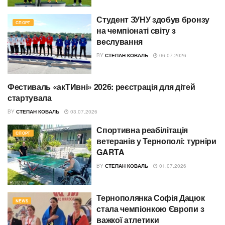
Студент ЗУНУ здобув бронзу
СПОРТ
на чемпіонаті світу з
веслування
BY
СТЕПАН КОВАЛЬ
06.07.2026
Фестиваль «акТИвні» 2026: реєстрація для дітей
СПОРТ
стартувала
BY
СТЕПАН КОВАЛЬ
03.07.2026
Спортивна реабілітація
СПОРТ
ветеранів у Тернополі: турніри
GARTA
BY
СТЕПАН КОВАЛЬ
01.07.2026
Тернополянка Софія Дацюк
NEWS
стала чемпіонкою Європи з
важкої атлетики