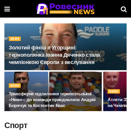
NEWS
Золотий фініш в Угорщині:
тернополянка Іванна Дяченко стала
чемпіонкою Європи з веслування
NEWS
NEWS
Трансферне підсилення тернопільської
«Ниви»: до команди приєдналися Андрій
Атлети ЗУ
Борячук та Костянтин Квас
на Чемпіона
Спорт