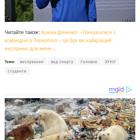
Читайте також:
Іванна Дяченко: «Тренуватися з
командою в Тернополі – це був би найкращий
експіріенс для мене»
.
Теми:
веслування
вид спорту
Головне
ЗУНУ
студенти