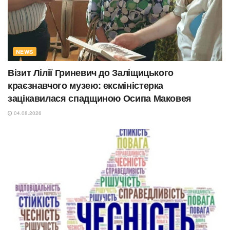
NEWS
Візит Лілії Гриневич до Заліщицького
краєзнавчого музею: ексміністерка
зацікавилася спадщиною Осипа Маковея
04.08.2026