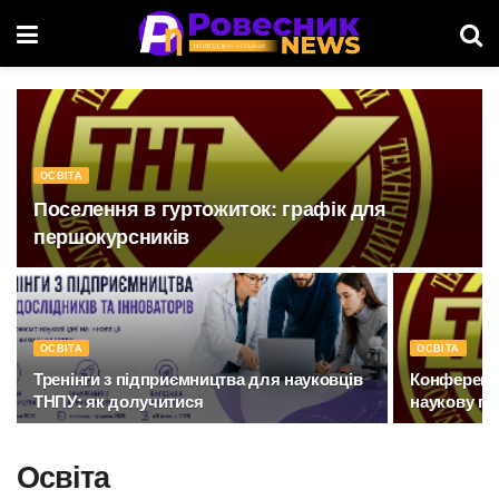
ОСВІТА
Поселення в гуртожиток: графік для
першокурсників
ОСВІТА
ОСВІТА
Тренінги з підприємництва для науковців
Конференці
ТНПУ: як долучитися
наукову п
Освіта