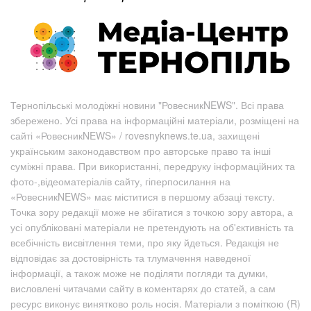
Тернопільські молодіжні новини "РовесникNEWS". Всі права
збережено. Усі права на інформаційні матеріали, розміщені на
сайті «РовесникNEWS» / rovesnyknews.te.ua, захищені
українським законодавством про авторське право та інші
суміжні права. При використанні, передруку інформаційних та
фото-,відеоматеріалів сайту, гіперпосилання на
«РовесникNEWS» має міститися в першому абзаці тексту.
Точка зору редакції може не збігатися з точкою зору автора, а
усі опубліковані матеріали не претендують на об'єктивність та
всебічність висвітлення теми, про яку йдеться. Редакція не
відповідає за достовірність та тлумачення наведеної
інформації, а також може не поділяти погляди та думки,
висловлені читачами сайту в коментарях до статей, а сам
ресурс виконує винятково роль носія. Матеріали з поміткою (R)