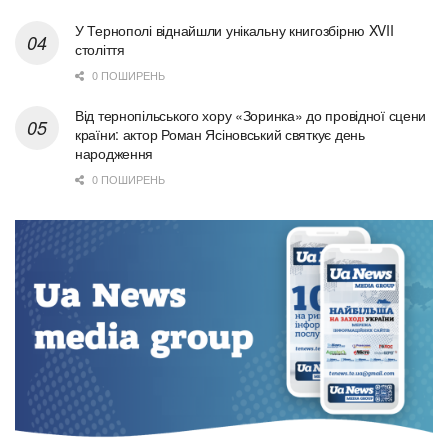
У Тернополі віднайшли унікальну книгозбірню XVII
століття
0 ПОШИРЕНЬ
Від тернопільського хору «Зоринка» до провідної сцени
країни: актор Роман Ясіновський святкує день
народження
0 ПОШИРЕНЬ