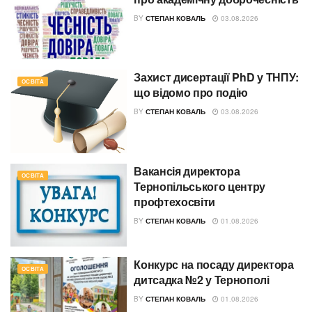
BY
СТЕПАН КОВАЛЬ
03.08.2026
Захист дисертації PhD у ТНПУ:
ОСВІТА
що відомо про подію
BY
СТЕПАН КОВАЛЬ
03.08.2026
Вакансія директора
ОСВІТА
Тернопільського центру
профтехосвіти
BY
СТЕПАН КОВАЛЬ
01.08.2026
Конкурс на посаду директора
ОСВІТА
дитсадка №2 у Тернополі
BY
СТЕПАН КОВАЛЬ
01.08.2026