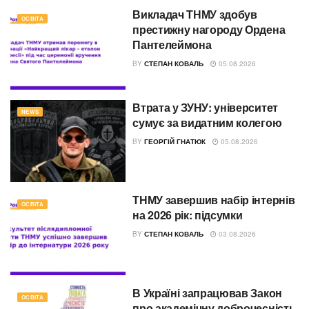
Викладач ТНМУ здобув
ОСВІТА
престижну нагороду Ордена
Пантелеймона
BY
СТЕПАН КОВАЛЬ
05.08.2026
Втрата у ЗУНУ: університет
NEWS
сумує за видатним колегою
BY
ГЕОРГІЙ ГНАТЮК
05.08.2026
ТНМУ завершив набір інтернів
ОСВІТА
на 2026 рік: підсумки
BY
СТЕПАН КОВАЛЬ
03.08.2026
В Україні запрацював Закон
ОСВІТА
про академічну доброчесність