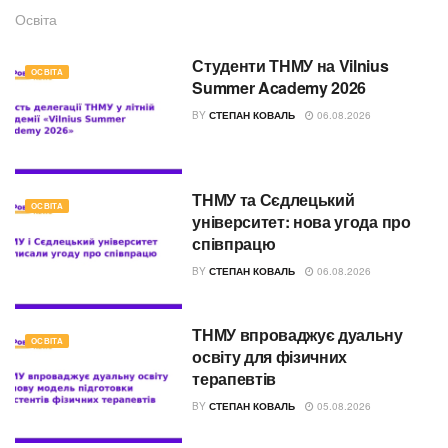
Освіта
Студенти ТНМУ на Vilnius
ОСВІТА
Summer Academy 2026
BY
СТЕПАН КОВАЛЬ
06.08.2026
ТНМУ та Сєдлецький
ОСВІТА
університет: нова угода про
співпрацю
BY
СТЕПАН КОВАЛЬ
06.08.2026
ТНМУ впроваджує дуальну
ОСВІТА
освіту для фізичних
терапевтів
BY
СТЕПАН КОВАЛЬ
05.08.2026