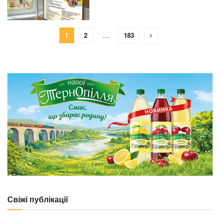
1
2
…
183
Свіжі публікації