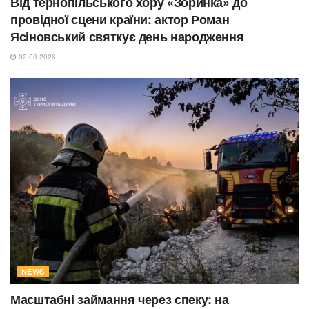
Від тернопільського хору «Зоринка» до
провідної сцени країни: актор Роман
Ясіновський святкує день народження
02.08.2026
NEWS
Масштабні займання через спеку: на