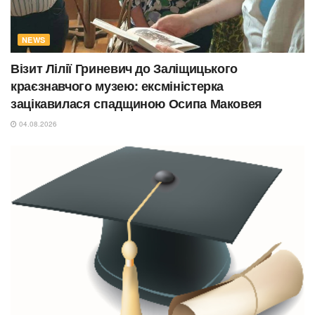
NEWS
Візит Лілії Гриневич до Заліщицького
краєзнавчого музею: ексміністерка
зацікавилася спадщиною Осипа Маковея
04.08.2026