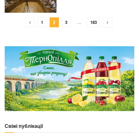
1
2
3
…
183
Свіжі публікації