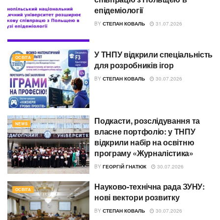
епідеміології
BY
СТЕПАН КОВАЛЬ
31.07.2026
У ТНПУ відкрили спеціальність
ОСВІТА
для розробників ігор
BY
СТЕПАН КОВАЛЬ
30.07.2026
Подкасти, розслідування та
NEWS
власне портфоліо: у ТНПУ
відкрили набір на освітню
програму «Журналістика»
BY
ГЕОРГІЙ ГНАТЮК
30.07.2026
Науково-технічна рада ЗУНУ:
ОСВІТА
нові вектори розвитку
BY
СТЕПАН КОВАЛЬ
30.07.2026