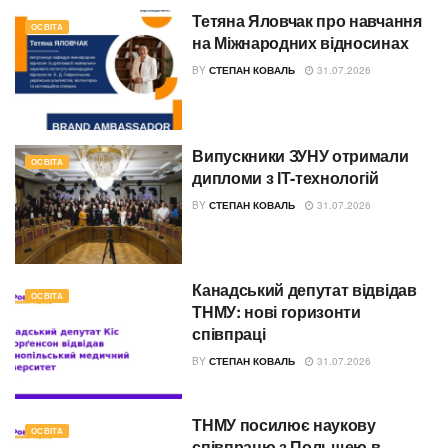
Тетяна Яловчак про навчання
ОСВІТА
на Міжнародних відносинах
BY
СТЕПАН КОВАЛЬ
31.07.2026
Випускники ЗУНУ отримали
ОСВІТА
дипломи з ІТ-технологій
BY
СТЕПАН КОВАЛЬ
31.07.2026
Канадський депутат відвідав
ОСВІТА
ТНМУ: нові горизонти
співпраці
BY
СТЕПАН КОВАЛЬ
31.07.2026
ТНМУ посилює наукову
ОСВІТА
співпрацю з Польщею в