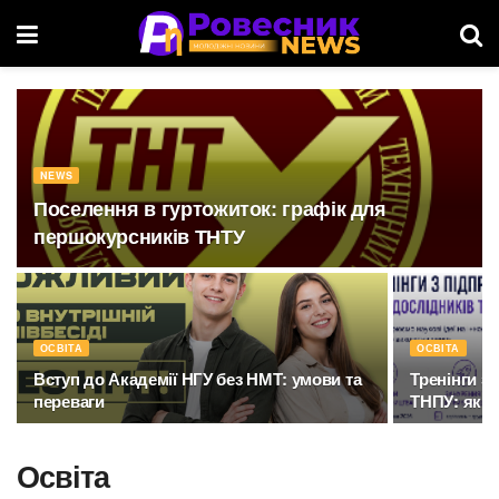
NEWS
Поселення в гуртожиток: графік для
першокурсників ТНТУ
ОСВІТА
ОСВІТА
Вступ до Академії НГУ без НМТ: умови та
Тренінги з
переваги
ТНПУ: як 
Освіта