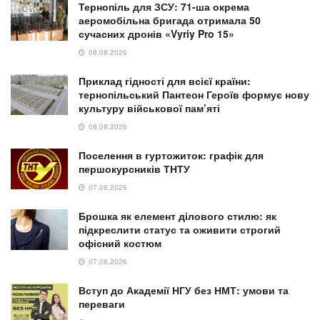
Тернопіль для ЗСУ: 71-ша окрема
аеромобільна бригада отримала 50
сучасних дронів «Vyriy Pro 15»
08.08.2026
Приклад гідності для всієї країни:
тернопільський Пантеон Героїв формує нову
культуру військової пам’яті
08.08.2026
Поселення в гуртожиток: графік для
першокурсників ТНТУ
07.08.2026
Брошка як елемент ділового стилю: як
підкреслити статус та оживити строгий
офісний костюм
07.08.2026
Вступ до Академії НГУ без НМТ: умови та
переваги