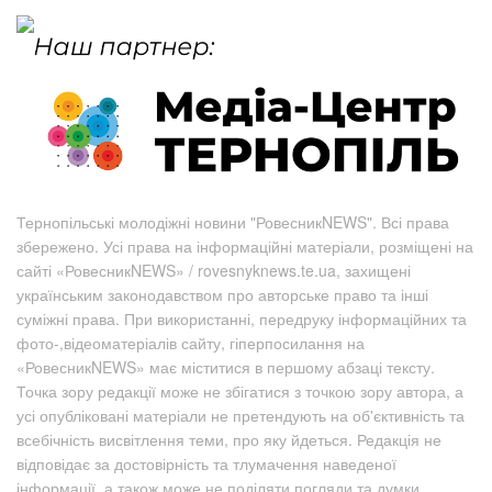
Тернопільські молодіжні новини "РовесникNEWS". Всі права
збережено. Усі права на інформаційні матеріали, розміщені на
сайті «РовесникNEWS» / rovesnyknews.te.ua, захищені
українським законодавством про авторське право та інші
суміжні права. При використанні, передруку інформаційних та
фото-,відеоматеріалів сайту, гіперпосилання на
«РовесникNEWS» має міститися в першому абзаці тексту.
Точка зору редакції може не збігатися з точкою зору автора, а
усі опубліковані матеріали не претендують на об'єктивність та
всебічність висвітлення теми, про яку йдеться. Редакція не
відповідає за достовірність та тлумачення наведеної
інформації, а також може не поділяти погляди та думки,