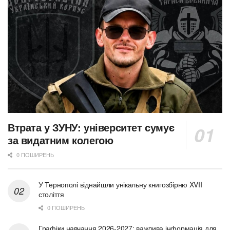
Втрата у ЗУНУ: університет сумує
за видатним колегою
0 ПОШИРЕНЬ
У Тернополі віднайшли унікальну книгозбірню XVII
століття
0 ПОШИРЕНЬ
Графіки навчання 2026-2027: важлива інформація для