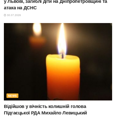
у Львові, загиблі діти на Дніпропетровщині та
атака на ДСНС
30.07.2026
NEWS
Відійшов у вічність колишній голова
Підгаєцької РДА Михайло Левицький