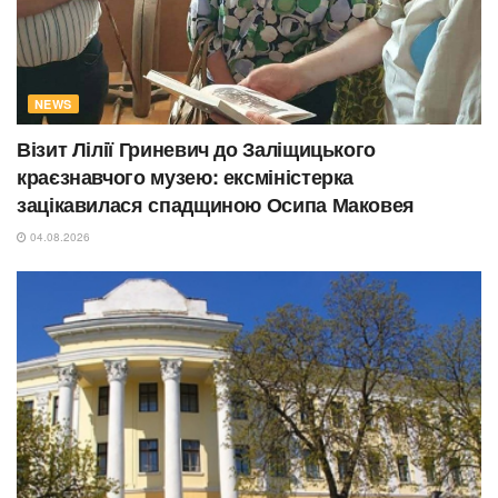
NEWS
Візит Лілії Гриневич до Заліщицького
краєзнавчого музею: ексміністерка
зацікавилася спадщиною Осипа Маковея
04.08.2026