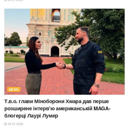
NEWS
Т.в.о. глави Міноборони Хмара дав перше
розширене інтерв’ю американській MAGA-
блогерці Лаурі Лумер
29.07.2026