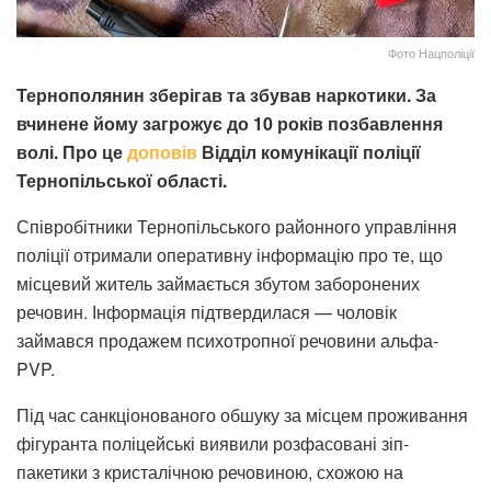
Фото Нацполіції
Тернополянин зберігав та збував наркотики. За
вчинене йому загрожує до 10 років позбавлення
волі. Про це
доповів
Відділ комунікації поліції
Тернопільської області.
Співробітники Тернопільського районного управління
поліції отримали оперативну інформацію про те, що
місцевий житель займається збутом заборонених
речовин. Інформація підтвердилася — чоловік
займався продажем психотропної речовини альфа-
PVP.
Під час санкціонованого обшуку за місцем проживання
фігуранта поліцейські виявили розфасовані зіп-
пакетики з кристалічною речовиною, схожою на