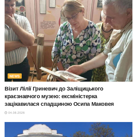
NEWS
Візит Лілії Гриневич до Заліщицького
краєзнавчого музею: ексміністерка
зацікавилася спадщиною Осипа Маковея
04.08.2026