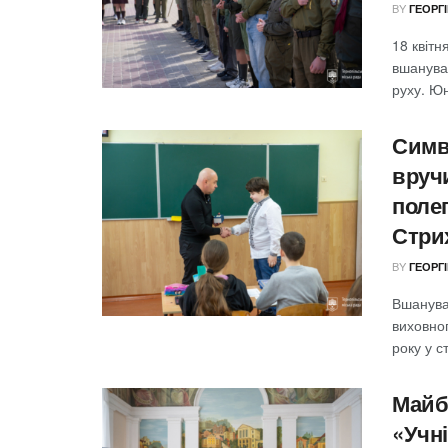
BY
ГЕОРГ
18 квіт
вшануван
руху. Юн
Симв
вруч
поле
Стри
BY
ГЕОРГ
Вшанува
виховног
року у с
Майбу
«Учні