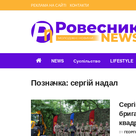
РЕКЛАМА НА САЙТІ
КОНТАКТИ
NEWS
Суспільство
LIFESTYLE
Позначка:
сергій надал
Сергі
брига
квадр
BY
ГЕОРГ