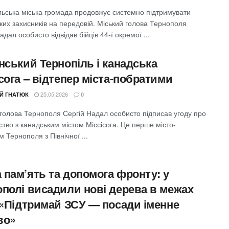
льська міська громада продовжує системно підтримувати
ких захисників на передовій. Міський голова Тернополя
адал особисто відвідав бійців 44-ї окремої ...
нський Тернопіль і канадська
сога – відтепер міста-побратими
25.05.2026
ІЙ ГНАТЮК
0
 голова Тернополя Сергій Надал особисто підписав угоду про
тво з канадським містом Міссісога. Це перше місто-
 Тернополя з Північної ...
 пам’ять та допомога фронту: у
ополі висадили нові дерева в межах
ї «Підтримай ЗСУ — посади іменне
во»