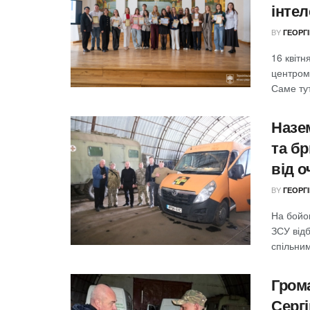
інтел
BY
ГЕОРГ
16 квітн
центром 
Саме тут
Назем
та б
від 
BY
ГЕОРГ
На бойов
ЗСУ від
спільним
Гром
Сергі