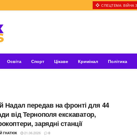
СПЕЦТЕМА: ВІЙНА З
Освіта
Спорт
Цікаве
Кримінал
Політика
й Надал передав на фронті для 44
ди від Тернополя екскаватор,
окоптери, зарядні станції
21.06.2026
ІЙ ГНАТЮК
0