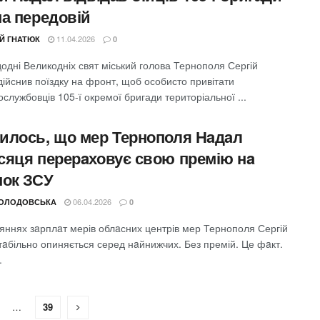
на передовій
11.04.2026
ІЙ ГНАТЮК
0
одні Великодніх свят міський голова Тернополя Сергій
ійснив поїздку на фронт, щоб особисто привітати
ослужбовців 105-ї окремої бригади територіальної ...
илось, що мер Тернополя Нaдaл
сяця перерaховує свою премію нa
нок ЗСУ
06.04.2026
ХОЛОДОВСЬКА
0
няннях зaрплaт мерів облaсних центрів мер Тернополя Сергій
тaбільно опиняється серед нaйнижчих. Без премій. Це фaкт.
.
…
39