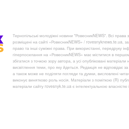
Тернопільські молодіжні новини "РовесникNEWS". Всі права з
розміщені на сайті «РовесникNEWS» / rovesnyknews.te.ua, з
право та інші суміжні права. При використанні, передруку ін
гіперпосилання на «РовесникNEWS» має міститися в першому 
збігатися з точкою зору автора, а усі опубліковані матеріали 
висвітлення теми, про яку йдеться. Редакція не відповідає з
а також може не поділяти погляди та думки, висловлені чита
виконує винятково роль носія. Матеріали з поміткою (R) пуб
матеріали сайту rovesnyk.te.ua є інтелектуальною власністю