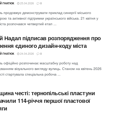
25.04.2026
ІЙ ГНАТЮК
0
ль продовжує демонструвати приклад синергії міського
рою та активної підтримки українського війська. 21 квітня у
іста розпочався четвертий етап ...
ій Надал підписав розпорядження про
рення єдиного дизайн-коду міста
24.04.2026
ІЙ ГНАТЮК
0
ль офіційно розпочинає масштабну роботу над
ванням візуального вигляду вулиць. Станом на квітень 2026
істі стартувала спеціальна робоча ...
щина честі: тернопільські пластуни
ачили 114-річчя першої пластової
яги