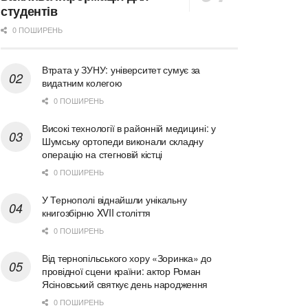
студентів
0 ПОШИРЕНЬ
Втрата у ЗУНУ: університет сумує за
видатним колегою
0 ПОШИРЕНЬ
Високі технології в районній медицині: у
Шумську ортопеди виконали складну
операцію на стегновій кістці
0 ПОШИРЕНЬ
У Тернополі віднайшли унікальну
книгозбірню XVII століття
0 ПОШИРЕНЬ
Від тернопільського хору «Зоринка» до
провідної сцени країни: актор Роман
Ясіновський святкує день народження
0 ПОШИРЕНЬ