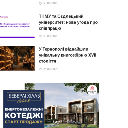
06.08.2026
ТНМУ та Сєдлецький
університет: нова угода про
співпрацю
06.08.2026
У Тернополі віднайшли
унікальну книгозбірню XVII
століття
05.08.2026