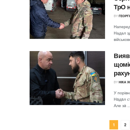
ТрО 
BY
ГЕОРГ
Наперед
Надал зд
військов
Вияв
щомі
рaху
BY
НІКА 
У порів
Нaдaл с
Але зa ..
1
2