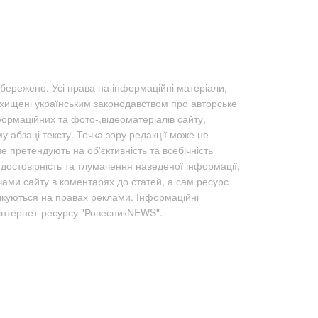
бережено. Усі права на інформаційні матеріали,
ахищені українським законодавством про авторське
формаційних та фото-,відеоматеріалів сайту,
абзаці тексту. Точка зору редакції може не
не претендують на об'єктивність та всебічність
а достовірність та тлумачення наведеної інформації,
чами сайту в коментарях до статей, а сам ресурс
лікуються на правах реклами. Інформаційні
 інтернет-ресурсу "РовесникNEWS".