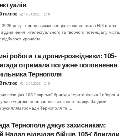
ектуалів
19.04.2026
ІЙ ГНАТЮК
0
я 2026 року Тернопільська спеціалізована школа №3 стала
відзначення інтелектуального та творчого потенціалу міста.
 відбулося урочисте ...
ні роботи та дрони-розвідники: 105-
ригада отримала потужне поповнення
очільника Тернополя
12.04.2026
ІЙ ГНАТЮК
0
их позиціях 105-ї окремої бригади територіальної оборони
булося чергове поповнення технічного парку. Завдяки
 зусиллям громади Тернополя та ...
ада Тернополя дякує захисникам:
й Надал відвідав бійців 105-ї бригади