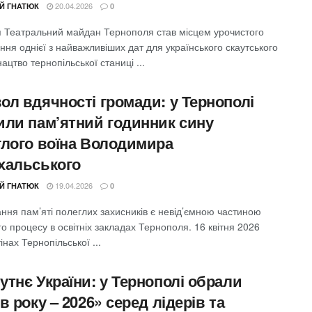
20.04.2026
ІЙ ГНАТЮК
0
ня Театральний майдан Тернополя став місцем урочистого
ня однієї з найважливіших дат для українського скаутського
ацтво тернопільської станиці ...
ол вдячності громади: у Тернополі
или пам’ятний годинник сину
глого воїна Володимира
хальського
19.04.2026
ІЙ ГНАТЮК
0
ння пам’яті полеглих захисників є невід’ємною частиною
о процесу в освітніх закладах Тернополя. 16 квітня 2026
тінах Тернопільської ...
тнє України: у Тернополі обрали
в року – 2026» серед лідерів та