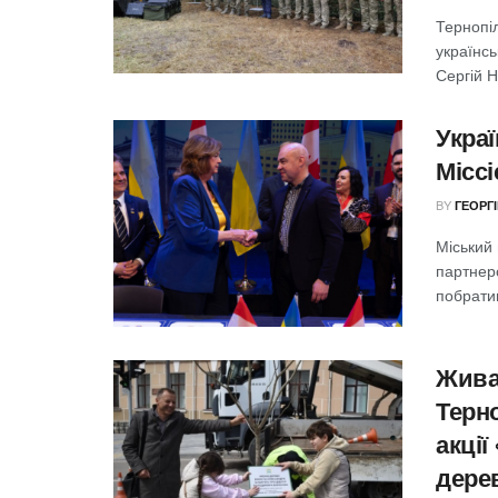
Тернопі
українсь
Сергій Н
Украї
Міссі
BY
ГЕОРГ
Міський
партнерс
побратим
Жива
Терн
акці
дере