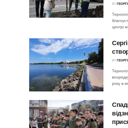
BY
ГЕОРГ
Тернопі
благоуст
центрі м
Серг
ство
BY
ГЕОРГ
Тернопі
впорядку
року в м
Спад
відзн
прис