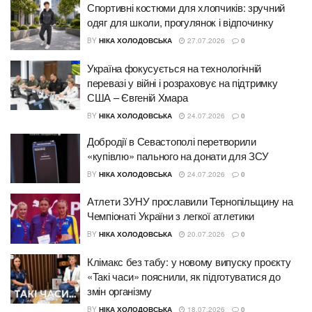
Спортивні костюми для хлопчиків: зручний
одяг для школи, прогулянок і відпочинку
BY
НІКА ХОЛОДОВСЬКА
27.07.2026
0
Україна фокусується на технологічній
перевазі у війні і розраховує на підтримку
США – Євгеній Хмара
BY
НІКА ХОЛОДОВСЬКА
24.07.2026
0
Добродії в Севастополі перетворили
«купівлю» пального на донати для ЗСУ
BY
НІКА ХОЛОДОВСЬКА
24.07.2026
0
Атлети ЗУНУ прославили Тернопільщину на
Чемпіонаті України з легкої атлетики
BY
НІКА ХОЛОДОВСЬКА
20.07.2026
0
Клімакс без табу: у новому випуску проєкту
«Такі часи» пояснили, як підготуватися до
змін організму
BY
НІКА ХОЛОДОВСЬКА
18.07.2026
0