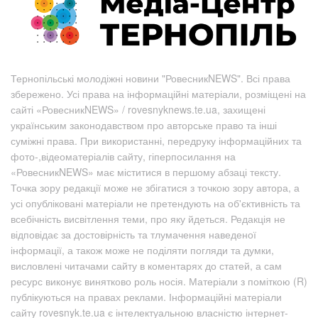
Тернопільські молодіжні новини "РовесникNEWS". Всі права
збережено. Усі права на інформаційні матеріали, розміщені на
сайті «РовесникNEWS» / rovesnyknews.te.ua, захищені
українським законодавством про авторське право та інші
суміжні права. При використанні, передруку інформаційних та
фото-,відеоматеріалів сайту, гіперпосилання на
«РовесникNEWS» має міститися в першому абзаці тексту.
Точка зору редакції може не збігатися з точкою зору автора, а
усі опубліковані матеріали не претендують на об'єктивність та
всебічність висвітлення теми, про яку йдеться. Редакція не
відповідає за достовірність та тлумачення наведеної
інформації, а також може не поділяти погляди та думки,
висловлені читачами сайту в коментарях до статей, а сам
ресурс виконує винятково роль носія. Матеріали з поміткою (R)
публікуються на правах реклами. Інформаційні матеріали
сайту rovesnyk.te.ua є інтелектуальною власністю інтернет-