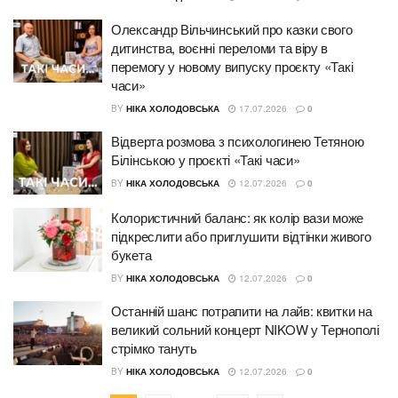
Олександр Вільчинський про казки свого
дитинства, воєнні переломи та віру в
перемогу у новому випуску проєкту «Такі
часи»
BY
НІКА ХОЛОДОВСЬКА
17.07.2026
0
Відверта розмова з психологинею Тетяною
Білінською у проєкті «Такі часи»
BY
НІКА ХОЛОДОВСЬКА
12.07.2026
0
Колористичний баланс: як колір вази може
підкреслити або приглушити відтінки живого
букета
BY
НІКА ХОЛОДОВСЬКА
12.07.2026
0
Останній шанс потрапити на лайв: квитки на
великий сольний концерт NIKOW у Тернополі
стрімко тануть
BY
НІКА ХОЛОДОВСЬКА
12.07.2026
0