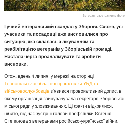
Ветеран. Ілюстративне фото
Гучний ветеранський скандал у Зборові. Схоже, усі
учасники та посадовці вже висловилися про
ситуацію, яка склалась з лікуванням та
реабілітацією ветеранів у Зборівській громаді.
Настала черга проаналізувати та зробити
висновки.
Отож, вдень 4 липня, у мережі на сторінці
Тернопільської обласної профспілки УБД та
військовослужбовців
з’явився провокативний допис, в
якому організація звинувачувала секретаря Зборівської
міської ради у зловживаннях. Ці факти відкрилися,
нібито, під час зустрічі голови профспілки Євгенія
Степанова з ветеранами російсько-української війни.