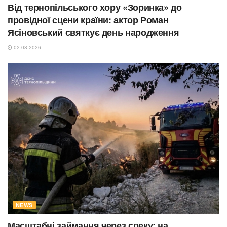
Від тернопільського хору «Зоринка» до
провідної сцени країни: актор Роман
Ясіновський святкує день народження
02.08.2026
NEWS
Масштабні займання через спеку: на