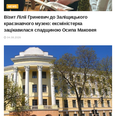
NEWS
Візит Лілії Гриневич до Заліщицького
краєзнавчого музею: ексміністерка
зацікавилася спадщиною Осипа Маковея
04.08.2026