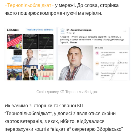
«Тернопільоблвідкат»
у мережі. До слова, сторінка
часто поширює компроментуючі матеріали.
Скрін допису КП Тернопільоблвідкат
Як бачимо зі сторінки так званої КП
“Тернопільоблвідкат”, у дописі з’являються скріни
карток ветеранів, з яких, нібито, відбувалися
перерахунки коштів “відкатів” секретарю Зборівської