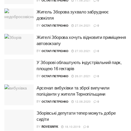
BY
ОСТАП ПЕТРЕНКО
11.08.2021
0
Житель Зборова зухвало забруднює
довкілля
BY
ОСТАП ПЕТРЕНКО
27.04.2021
0
Жителі Зборова хочуть відновити приміщення
автовокзалу
BY
ОСТАП ПЕТРЕНКО
27.03.2021
0
У Зборові облаштують індустріальний парк,
площею 16 гектарів
BY
ОСТАП ПЕТРЕНКО
26.01.2021
0
Арсенал вибухівки та зброї вилучили
поліціанти у жителя Тернопільщини
BY
ОСТАП ПЕТРЕНКО
12.08.2020
0
Зборівські депутати тепер можуть добре
сидіти
BY
ROVESNYK
18.10.2019
0