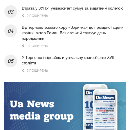
Втрата у ЗУНУ: університет сумує за видатним колегою
0 ПОШИРЕНЬ
Від тернопільського хору «Зоринка» до провідної сцени
країни: актор Роман Ясіновський святкує день
народження
0 ПОШИРЕНЬ
У Тернополі віднайшли унікальну книгозбірню XVII
століття
0 ПОШИРЕНЬ