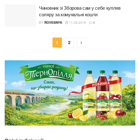
Чиновник зі Зборова сам у себе купляв
соляру за комунальні кошти
BY
ROVESNYK
11.09.2019
0
1
2