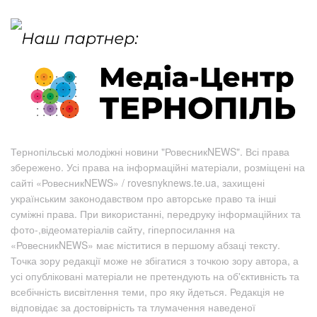
Тернопільські молодіжні новини "РовесникNEWS". Всі права
збережено. Усі права на інформаційні матеріали, розміщені на
сайті «РовесникNEWS» / rovesnyknews.te.ua, захищені
українським законодавством про авторське право та інші
суміжні права. При використанні, передруку інформаційних та
фото-,відеоматеріалів сайту, гіперпосилання на
«РовесникNEWS» має міститися в першому абзаці тексту.
Точка зору редакції може не збігатися з точкою зору автора, а
усі опубліковані матеріали не претендують на об'єктивність та
всебічність висвітлення теми, про яку йдеться. Редакція не
відповідає за достовірність та тлумачення наведеної