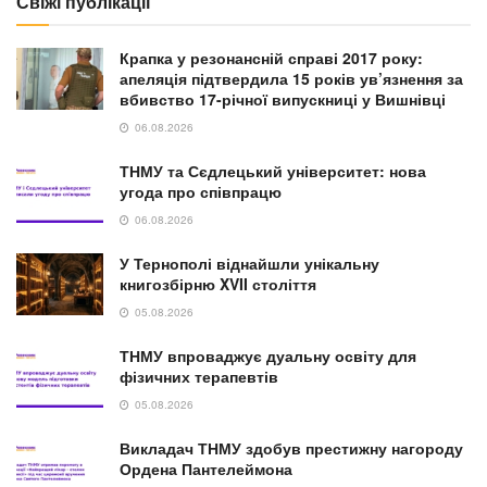
Свіжі публікації
Крапка у резонансній справі 2017 року:
апеляція підтвердила 15 років ув’язнення за
вбивство 17-річної випускниці у Вишнівці
06.08.2026
ТНМУ та Сєдлецький університет: нова
угода про співпрацю
06.08.2026
У Тернополі віднайшли унікальну
книгозбірню XVII століття
05.08.2026
ТНМУ впроваджує дуальну освіту для
фізичних терапевтів
05.08.2026
Викладач ТНМУ здобув престижну нагороду
Ордена Пантелеймона