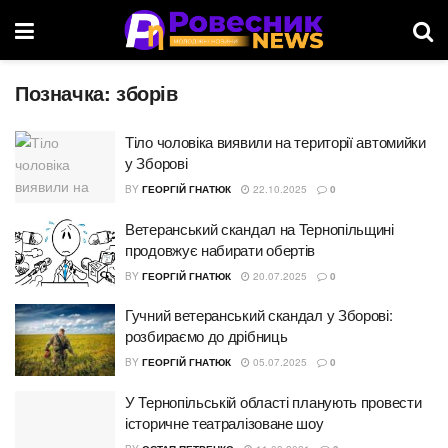
Позначка:
зборів
Тіло чоловіка виявили на території автомийки
у Зборові
BY
ГЕОРГІЙ ГНАТЮК
22.10.2025
0
Ветеранський скандал на Тернопільщині
продовжує набирати обертів
BY
ГЕОРГІЙ ГНАТЮК
20.07.2025
0
Гучний ветеранський скандал у Зборові:
розбираємо до дрібниць
BY
ГЕОРГІЙ ГНАТЮК
05.07.2025
0
У Тернопільській області планують провести
історичне театралізоване шоу