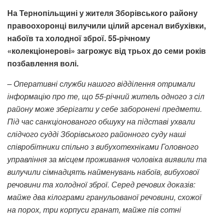
На Тернопільщині у жителя Зборівського району
правоохоронці вилучили цілий арсенал вибухівки,
набоїв та холодної зброї.
55-річному
«колекціонерові» загрожує від трьох до семи років
позбавлення волі.
– Оперативні служби нашого відділення отримали
інформацію про те, що 55-річний житель одного з сіл
району може зберігати у себе заборонені предмети.
Під час санкціонованого обшуку на підставі ухвали
слідчого судді Зборівського районного суду наші
співробітники спільно з вибухотехніками Головного
управління за місцем проживання чоловіка виявили та
вилучили сімнадцять найменувань набоїв, вибухової
речовини та холодної зброї. Серед речових доказів:
майже два кілограми гранульованої речовини, схожої
на порох, три корпуси гранат, майже пів сотні