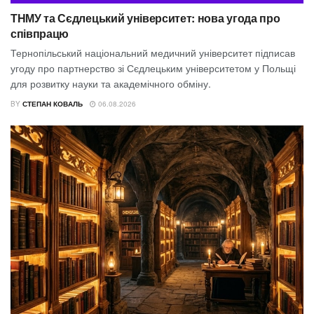
ТНМУ та Сєдлецький університет: нова угода про
співпрацю
Тернопільський національний медичний університет підписав
угоду про партнерство зі Сєдлецьким університетом у Польщі
для розвитку науки та академічного обміну.
BY
СТЕПАН КОВАЛЬ
06.08.2026