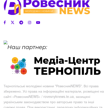
Тернопільські молодіжні новини "РовесникNEWS". Всі права
збережено. Усі права на інформаційні матеріали, розміщені на
сайті «РовесникNEWS» / rovesnyknews.te.ua, захищені
українським законодавством про авторське право та інші
суміжні права. При використанні, передруку інформаційних та