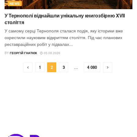
NEWS
У Тернополі віднайшли унікальну книгозбірню XVII
століття
У самому серці Тернополя сталася подія, яку історики вже
охрестили науковим відкриттям століття. Під час планових
реставраційних робіт у підвалах...
BY
ГЕОРГІЙ ГНАТЮК
05.08.2026
1
2
3
…
4 080