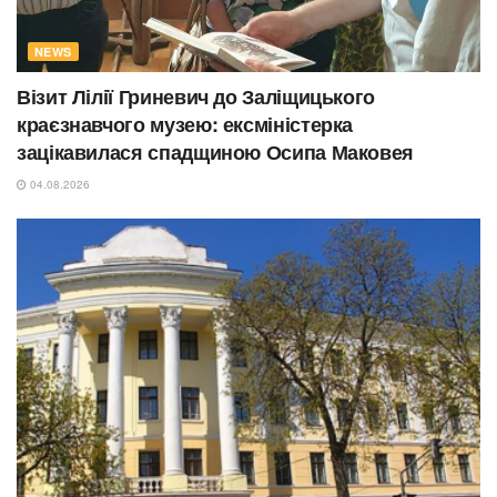
NEWS
Візит Лілії Гриневич до Заліщицького
краєзнавчого музею: ексміністерка
зацікавилася спадщиною Осипа Маковея
04.08.2026