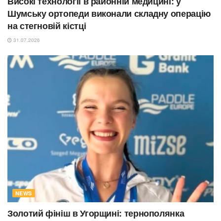
Високі технології в районній медицині: у
Шумську ортопеди виконали складну операцію
на стегновій кістці
31.07.2026
NEWS
Золотий фініш в Угорщині: тернополянка