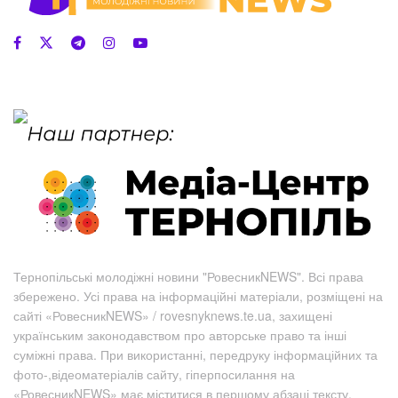
Тернопільські молодіжні новини "РовесникNEWS". Всі права
збережено. Усі права на інформаційні матеріали, розміщені на
сайті «РовесникNEWS» / rovesnyknews.te.ua, захищені
українським законодавством про авторське право та інші
суміжні права. При використанні, передруку інформаційних та
фото-,відеоматеріалів сайту, гіперпосилання на
«РовесникNEWS» має міститися в першому абзаці тексту.