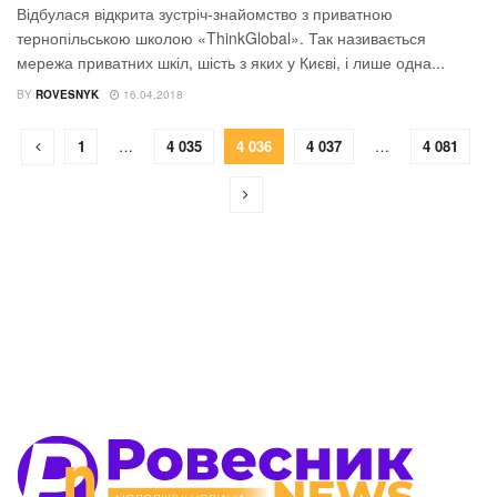
Відбулася відкрита зустріч-знайомство з приватною
тернопільською школою «ThinkGlobal». Так називається
мережа приватних шкіл, шість з яких у Києві, і лише одна...
BY
ROVESNYK
16.04.2018
1
…
4 035
4 036
4 037
…
4 081