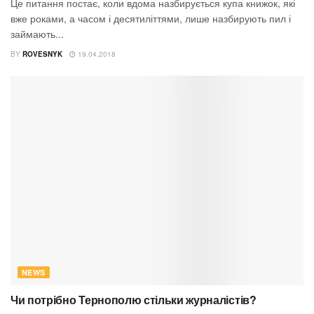
Це питання постає, коли вдома назбирується купа книжок, які
вже роками, а часом і десятиліттями, лише назбирують пил і
займають...
BY
ROVESNYK
19.04.2018
NEWS
Чи потрібно Тернополю стільки журналістів?