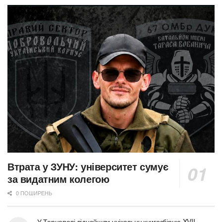
Втрата у ЗУНУ: університет сумує
за видатним колегою
0 ПОШИРЕНЬ
У Тернополі віднайшли унікальну книгозбірню XVII