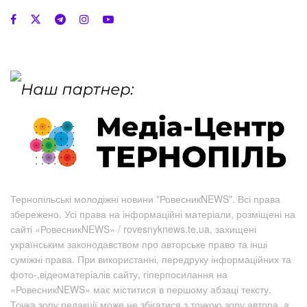
Тернопільські молодіжні новини "РовесникNEWS". Всі права
збережено. Усі права на інформаційні матеріали, розміщені на
сайті «РовесникNEWS» / rovesnyknews.te.ua, захищені
українським законодавством про авторське право та інші
суміжні права. При використанні, передруку інформаційних та
фото-,відеоматеріалів сайту, гіперпосилання на
«РовесникNEWS» має міститися в першому абзаці тексту.
Точка зору редакції може не збігатися з точкою зору автора, а