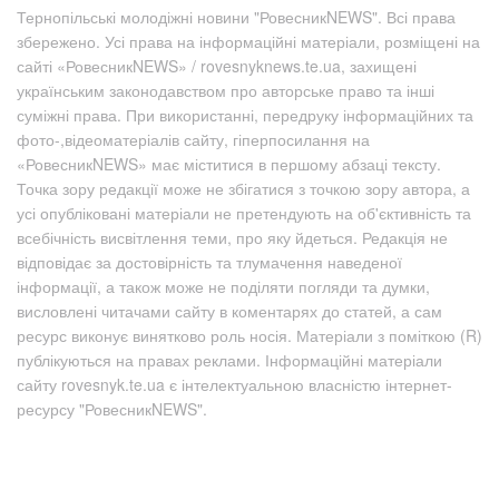
Тернопільські молодіжні новини "РовесникNEWS". Всі права
збережено. Усі права на інформаційні матеріали, розміщені на
сайті «РовесникNEWS» / rovesnyknews.te.ua, захищені
українським законодавством про авторське право та інші
суміжні права. При використанні, передруку інформаційних та
фото-,відеоматеріалів сайту, гіперпосилання на
«РовесникNEWS» має міститися в першому абзаці тексту.
Точка зору редакції може не збігатися з точкою зору автора, а
усі опубліковані матеріали не претендують на об'єктивність та
всебічність висвітлення теми, про яку йдеться. Редакція не
відповідає за достовірність та тлумачення наведеної
інформації, а також може не поділяти погляди та думки,
висловлені читачами сайту в коментарях до статей, а сам
ресурс виконує винятково роль носія. Матеріали з поміткою (R)
публікуються на правах реклами. Інформаційні матеріали
сайту rovesnyk.te.ua є інтелектуальною власністю інтернет-
ресурсу "РовесникNEWS".