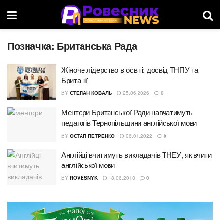
Позначка:
Британська Рада
Жіноче лідерство в освіті: досвід ТНПУ та
Британії
BY
СТЕПАН КОВАЛЬ
25.06.2026
0
Ментори Британської Ради навчатимуть
педагогів Тернопільщини англійської мови
BY
ОСТАП ПЕТРЕНКО
06.01.2022
0
Англійці вчитимуть викладачів ТНЕУ, як вчити
англійської мови
BY
ROVESNYK
18.06.2018
0