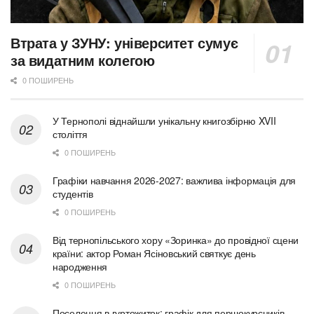
Втрата у ЗУНУ: університет сумує
за видатним колегою
0 ПОШИРЕНЬ
У Тернополі віднайшли унікальну книгозбірню XVII
століття
0 ПОШИРЕНЬ
Графіки навчання 2026-2027: важлива інформація для
студентів
0 ПОШИРЕНЬ
Від тернопільського хору «Зоринка» до провідної сцени
країни: актор Роман Ясіновський святкує день
народження
0 ПОШИРЕНЬ
Поселення в гуртожиток: графік для першокурсників