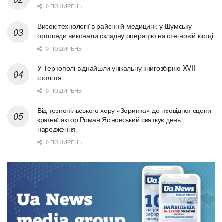
0 ПОШИРЕНЬ
Високі технології в районній медицині: у Шумську
ортопеди виконали складну операцію на стегновій кістці
0 ПОШИРЕНЬ
У Тернополі віднайшли унікальну книгозбірню XVII
століття
0 ПОШИРЕНЬ
Від тернопільського хору «Зоринка» до провідної сцени
країни: актор Роман Ясіновський святкує день
народження
0 ПОШИРЕНЬ