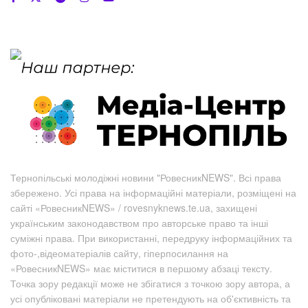
Тернопільські молодіжні новини "РовесникNEWS". Всі права
збережено. Усі права на інформаційні матеріали, розміщені на
сайті «РовесникNEWS» / rovesnyknews.te.ua, захищені
українським законодавством про авторське право та інші
суміжні права. При використанні, передруку інформаційних та
фото-,відеоматеріалів сайту, гіперпосилання на
«РовесникNEWS» має міститися в першому абзаці тексту.
Точка зору редакції може не збігатися з точкою зору автора, а
усі опубліковані матеріали не претендують на об'єктивність та