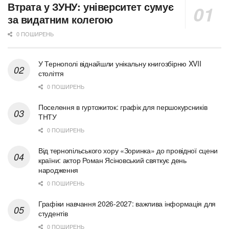
Втрата у ЗУНУ: університет сумує
за видатним колегою
0 ПОШИРЕНЬ
У Тернополі віднайшли унікальну книгозбірню XVII
століття
0 ПОШИРЕНЬ
Поселення в гуртожиток: графік для першокурсників
ТНТУ
0 ПОШИРЕНЬ
Від тернопільського хору «Зоринка» до провідної сцени
країни: актор Роман Ясіновський святкує день
народження
0 ПОШИРЕНЬ
Графіки навчання 2026-2027: важлива інформація для
студентів
0 ПОШИРЕНЬ