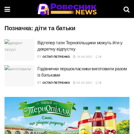
Позначка:
діти та батьки
Відтепер тати Тернопільщини можуть йти у
декретну відпустку
BY
ОСТАП ПЕТРЕНКО
19.04.2021
0
Годівнички першокласники виготовили разом
із батьками
BY
ОСТАП ПЕТРЕНКО
23.03.2021
0