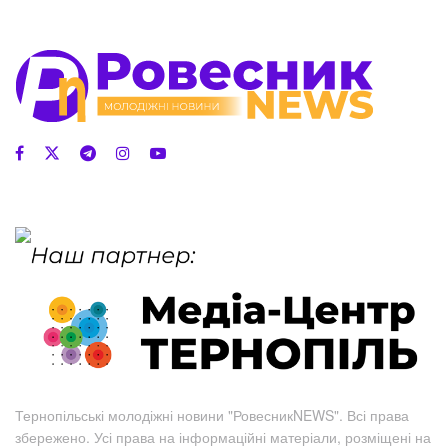
Тернопільські молодіжні новини "РовесникNEWS". Всі права
збережено. Усі права на інформаційні матеріали, розміщені на