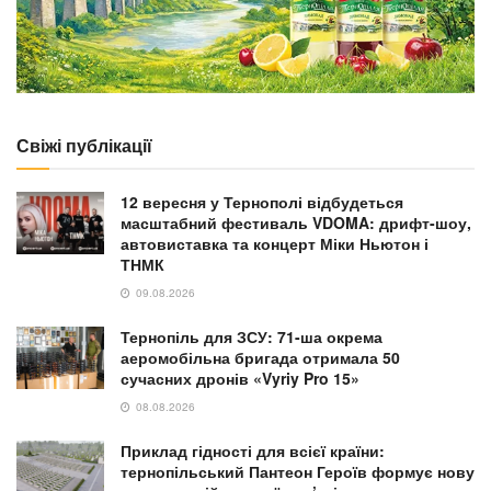
Свіжі публікації
12 вересня у Тернополі відбудеться
масштабний фестиваль VDOMA: дрифт-шоу,
автовиставка та концерт Міки Ньютон і
ТНМК
09.08.2026
Тернопіль для ЗСУ: 71-ша окрема
аеромобільна бригада отримала 50
сучасних дронів «Vyriy Pro 15»
08.08.2026
Приклад гідності для всієї країни:
тернопільський Пантеон Героїв формує нову