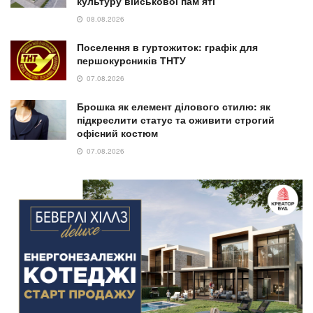
культуру військової пам’яті
08.08.2026
Поселення в гуртожиток: графік для
першокурсників ТНТУ
07.08.2026
Брошка як елемент ділового стилю: як
підкреслити статус та оживити строгий
офісний костюм
07.08.2026