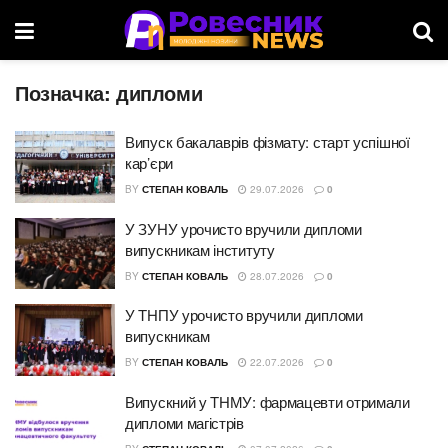
Позначка:
дипломи
Випуск бакалаврів фізмату: старт успішної
кар’єри
BY
СТЕПАН КОВАЛЬ
29.07.2026
0
У ЗУНУ урочисто вручили дипломи
випускникам інституту
BY
СТЕПАН КОВАЛЬ
28.07.2026
0
У ТНПУ урочисто вручили дипломи
випускникам
BY
СТЕПАН КОВАЛЬ
22.07.2026
0
Випускний у ТНМУ: фармацевти отримали
дипломи магістрів