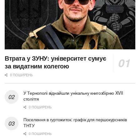
Втрата у ЗУНУ: університет сумує
за видатним колегою
0 ПОШИРЕНЬ
У Тернополі віднайшли унікальну книгозбірню XVII
століття
0 ПОШИРЕНЬ
Поселення в гуртожиток: графік для першокурсників
ТНТУ
0 ПОШИРЕНЬ