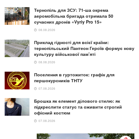
Тернопіль для ЗСУ: 71-ша окрема
аеромобільна бригада отримала 50
сучасних дронів «Vyriy Pro 15»
08.08.2026
Приклад гідності для всієї країни:
тернопільський Пантеон Героїв формує нову
культуру військової пам’яті
08.08.2026
Поселення в гуртожиток: графік для
першокурсників ТНТУ
07.08.2026
Брошка як елемент ділового стилю: як
підкреслити статус та оживити строгий
офісний костюм
07.08.2026