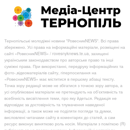
Тернопільські молодіжні новини "РовесникNEWS". Всі права
збережено. Усі права на інформаційні матеріали, розміщені на
сайті «РовесникNEWS» / rovesnyknews.te.ua, захищені
українським законодавством про авторське право та інші
суміжні права. При використанні, передруку інформаційних та
фото-,відеоматеріалів сайту, гіперпосилання на
«РовесникNEWS» має міститися в першому абзаці тексту.
Точка зору редакції може не збігатися з точкою зору автора, а
усі опубліковані матеріали не претендують на об'єктивність та
всебічність висвітлення теми, про яку йдеться. Редакція не
відповідає за достовірність та тлумачення наведеної
інформації, а також може не поділяти погляди та думки,
висловлені читачами сайту в коментарях до статей, а сам
ресурс виконує винятково роль носія. Матеріали з поміткою (R)
публікуються на правах реклами. Інформаційні матеріали