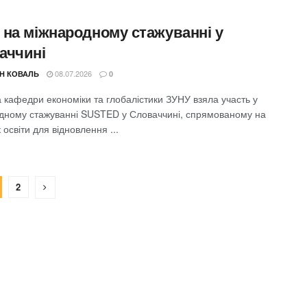
 на міжнародному стажуванні у
аччині
08.07.2026
Н КОВАЛЬ
0
 кафедри економіки та глобалістики ЗУНУ взяла участь у
дному стажуванні SUSTED у Словаччині, спрямованому на
 освіти для відновлення ...
2