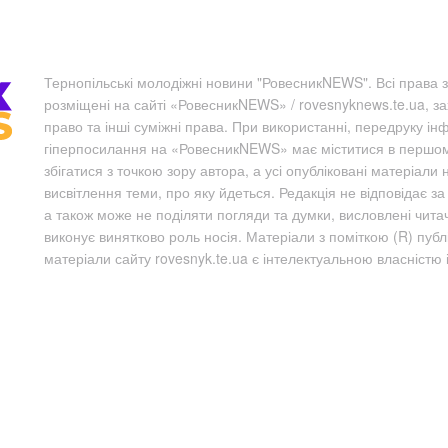
Тернопільські молодіжні новини "РовесникNEWS". Всі права з
розміщені на сайті «РовесникNEWS» / rovesnyknews.te.ua, з
право та інші суміжні права. При використанні, передруку ін
гіперпосилання на «РовесникNEWS» має міститися в першому 
збігатися з точкою зору автора, а усі опубліковані матеріали 
висвітлення теми, про яку йдеться. Редакція не відповідає з
а також може не поділяти погляди та думки, висловлені чита
виконує винятково роль носія. Матеріали з поміткою (R) пуб
матеріали сайту rovesnyk.te.ua є інтелектуальною власністю