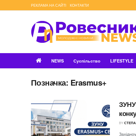
РЕКЛАМА НА САЙТІ
КОНТАКТИ
NEWS
Суспільство
LIFESTYLE
Позначка:
Erasmus+
ЗУНУ
конк
BY
СТЕПА
Західноу