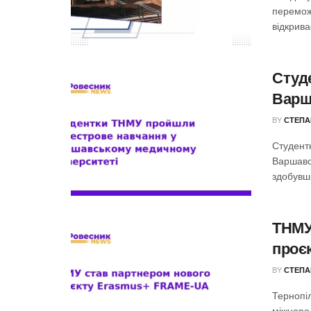
перемож
відкрива
Студ
Варш
BY
СТЕПА
Студент
Варшавс
здобувши
ТНМУ
проє
BY
СТЕПА
Тернопі
міжнаро