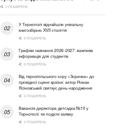
0 ПОШИРЕНЬ
У Тернополі віднайшли унікальну
книгозбірню XVII століття
0 ПОШИРЕНЬ
Графіки навчання 2026-2027: важлива
інформація для студентів
0 ПОШИРЕНЬ
Від тернопільського хору «Зоринка» до
провідної сцени країни: актор Роман
Ясіновський святкує день народження
0 ПОШИРЕНЬ
Вакансія директора дитсадка №10 у
Тернополі: як подати заявку
0 ПОШИРЕНЬ