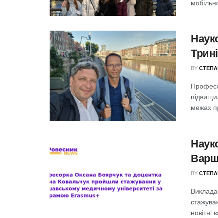
мобільн
Наук
Трині
BY
СТЕПА
Професо
підвищил
межах п
Наук
Варш
BY
СТЕПА
Виклада
стажува
новітні 