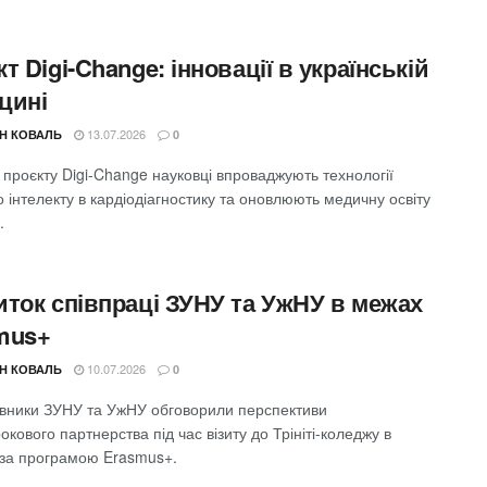
т Digi-Change: інновації в українській
цині
13.07.2026
Н КОВАЛЬ
0
проєкту Digi-Change науковці впроваджують технології
 інтелекту в кардіодіагностику та оновлюють медичну освіту
.
иток співпраці ЗУНУ та УжНУ в межах
mus+
10.07.2026
Н КОВАЛЬ
0
вники ЗУНУ та УжНУ обговорили перспективи
окового партнерства під час візиту до Трініті-коледжу в
ї за програмою Erasmus+.