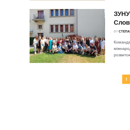
ЗУНУ
Слов
BY
СТЕПА
Команда
міжнаро
розвиток
1