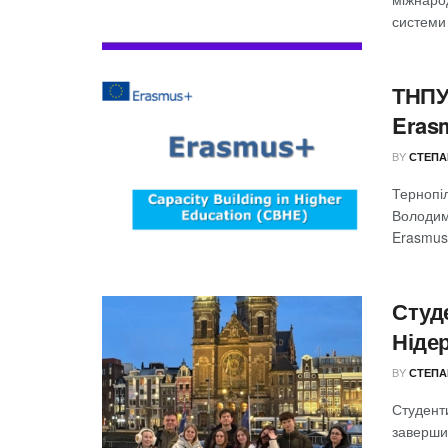
системи 
ТНПУ
Eras
BY
СТЕПА
Тернопіл
Володим
Erasmus
Студ
Ніде
BY
СТЕПА
Студент
заверши