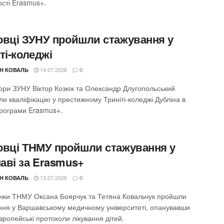
ості Erasmus+.
овці ЗУНУ пройшли стажування у
ті-коледжі
14.07.2026
Н КОВАЛЬ
0
ри ЗУНУ Віктор Козюк та Олександр Длугопольський
и кваліфікацію у престижному Триніті-коледжі Дубліна в
рограми Erasmus+.
овці ТНМУ пройшли стажування у
аві за Erasmus+
13.07.2026
Н КОВАЛЬ
0
чки ТНМУ Оксана Боярчук та Тетяна Ковальчук пройшли
ння у Варшавському медичному університеті, опанувавши
європейські протоколи лікування дітей.