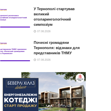
У Тернополі стартував
великий
отоларингологічний
симпозіум
07.08.2026
Почесні громадяни
Тернополя: відзнаки для
представників ТНМУ
07.08.2026