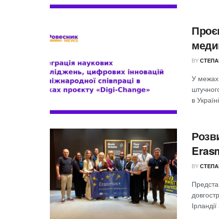
Проєк
меди
BY
СТЕПА
У межах 
штучного
в Україні
Розв
Eras
BY
СТЕПА
Предста
довгостр
Ірланді