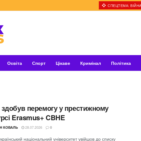
СПЕЦТЕМА: ВІЙНА
Освіта
Спорт
Цікаве
Кримінал
Політика
 здобув перемогу у престижному
урсі Erasmus+ CBHE
28.07.2026
Н КОВАЛЬ
0
країнський національний університет увійшов до списку