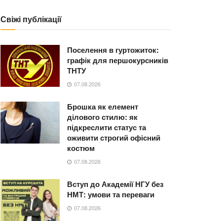
Свіжі публікації
Поселення в гуртожиток:
графік для першокурсників
ТНТУ
07.08.2026
Брошка як елемент
ділового стилю: як
підкреслити статус та
оживити строгий офісний
костюм
07.08.2026
Вступ до Академії НГУ без
НМТ: умови та переваги
07.08.2026