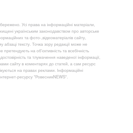
бережено. Усі права на інформаційні матеріали,
ахищені українським законодавством про авторське
формаційних та фото-,відеоматеріалів сайту,
абзаці тексту. Точка зору редакції може не
не претендують на об'єктивність та всебічність
а достовірність та тлумачення наведеної інформації,
чами сайту в коментарях до статей, а сам ресурс
лікуються на правах реклами. Інформаційні
 інтернет-ресурсу "РовесникNEWS".