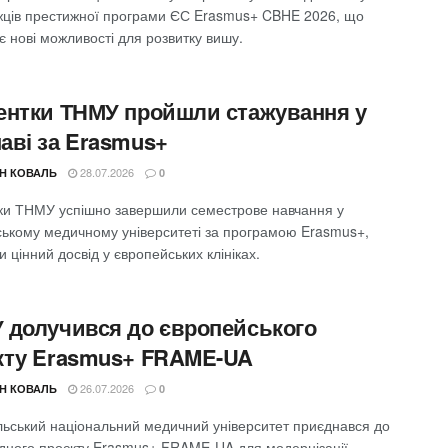
ців престижної програми ЄС Erasmus+ CBHE 2026, що
є нові можливості для розвитку вишу.
ентки ТНМУ пройшли стажування у
аві за Erasmus+
28.07.2026
Н КОВАЛЬ
0
ки ТНМУ успішно завершили семестрове навчання у
ькому медичному університеті за програмою Erasmus+,
 цінний досвід у європейських клініках.
 долучився до європейського
кту Erasmus+ FRAME-UA
26.07.2026
Н КОВАЛЬ
0
льський національний медичний університет приєднався до
дного проєкту Erasmus+ FRAME-UA для модернізації