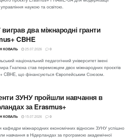
управління наукою та освітою.
 виграв два міжнародні гранти
mus+ CBHE
25.07.2026
Н КОВАЛЬ
0
ьський національний педагогічний університет імені
ира Гнатюка став переможцем двох міжнародних проєктів
+ CBHE, що фінансуються Європейським Союзом.
енти ЗУНУ пройшли навчання в
рландах за Erasmus+
15.07.2026
Н КОВАЛЬ
0
и кафедри міжнародних економічних відносин ЗУНУ успішно
ли навчання в Нідерландах за програмою академічної