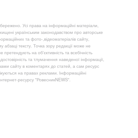
бережено. Усі права на інформаційні матеріали,
ахищені українським законодавством про авторське
формаційних та фото-,відеоматеріалів сайту,
абзаці тексту. Точка зору редакції може не
не претендують на об'єктивність та всебічність
а достовірність та тлумачення наведеної інформації,
чами сайту в коментарях до статей, а сам ресурс
лікуються на правах реклами. Інформаційні
 інтернет-ресурсу "РовесникNEWS".