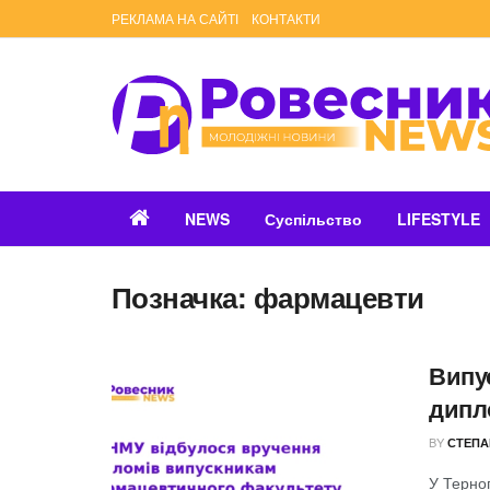
РЕКЛАМА НА САЙТІ
КОНТАКТИ
NEWS
Суспільство
LIFESTYLE
Позначка:
фармацевти
Випу
дипл
BY
СТЕПА
У Терно