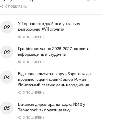
0 ПОШИРЕНЬ
У Тернополі віднайшли унікальну
книгозбірню XVII століття
0 ПОШИРЕНЬ
Графіки навчання 2026-2027: важлива
інформація для студентів
0 ПОШИРЕНЬ
Від тернопільського хору «Зоринка» до
провідної сцени країни: актор Роман
Ясіновський святкує день народження
0 ПОШИРЕНЬ
Вакансія директора дитсадка №10 у
Тернополі: як подати заявку
0 ПОШИРЕНЬ