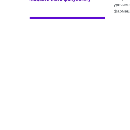
урочист
фармаці