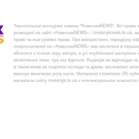
Тернопільські молодіжні новини "РовесникNEWS". Всі права з
розміщені на сайті «РовесникNEWS» / rovesnyknews.te.ua, з
право та інші суміжні права. При використанні, передруку ін
гіперпосилання на «РовесникNEWS» має міститися в першому 
збігатися з точкою зору автора, а усі опубліковані матеріали 
висвітлення теми, про яку йдеться. Редакція не відповідає з
а також може не поділяти погляди та думки, висловлені чита
виконує винятково роль носія. Матеріали з поміткою (R) пуб
матеріали сайту rovesnyk.te.ua є інтелектуальною власністю