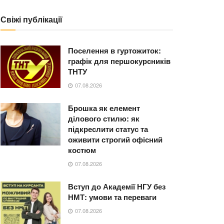
Свіжі публікації
Поселення в гуртожиток:
графік для першокурсників
ТНТУ
07.08.2026
Брошка як елемент
ділового стилю: як
підкреслити статус та
оживити строгий офісний
костюм
07.08.2026
Вступ до Академії НГУ без
НМТ: умови та переваги
07.08.2026