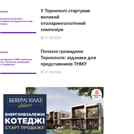
У Тернополі стартував
великий
отоларингологічний
симпозіум
07.08.2026
Почесні громадяни
Тернополя: відзнаки для
представників ТНМУ
07.08.2026