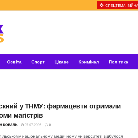
СПЕЦТЕМА: ВІЙНА
Освіта
Спорт
Цікаве
Кримінал
Політика
скний у ТНМУ: фармацевти отримали
оми магістрів
07.07.2026
Н КОВАЛЬ
0
пільському національному медичному університеті відбулося