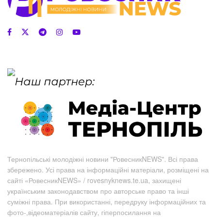
Тернопільські молодіжні новини "РовесникNEWS". Всі права
збережено. Усі права на інформаційні матеріали, розміщені на
сайті «РовесникNEWS» / rovesnyknews.te.ua, захищені
українським законодавством про авторське право та інші
суміжні права. При використанні, передруку інформаційних та
фото-,відеоматеріалів сайту, гіперпосилання на