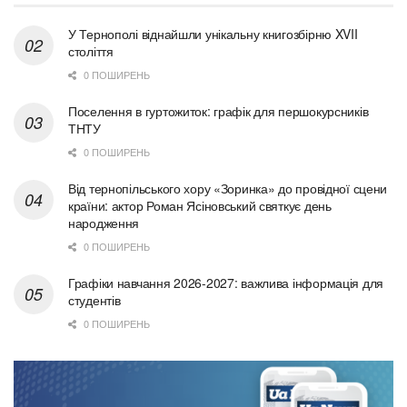
У Тернополі віднайшли унікальну книгозбірню XVII
століття
0 ПОШИРЕНЬ
Поселення в гуртожиток: графік для першокурсників
ТНТУ
0 ПОШИРЕНЬ
Від тернопільського хору «Зоринка» до провідної сцени
країни: актор Роман Ясіновський святкує день
народження
0 ПОШИРЕНЬ
Графіки навчання 2026-2027: важлива інформація для
студентів
0 ПОШИРЕНЬ