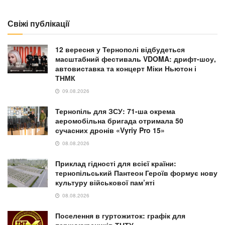
Свіжі публікації
12 вересня у Тернополі відбудеться
масштабний фестиваль VDOMA: дрифт-шоу,
автовиставка та концерт Міки Ньютон і
ТНМК
09.08.2026
Тернопіль для ЗСУ: 71-ша окрема
аеромобільна бригада отримала 50
сучасних дронів «Vyriy Pro 15»
08.08.2026
Приклад гідності для всієї країни:
тернопільський Пантеон Героїв формує нову
культуру військової пам’яті
08.08.2026
Поселення в гуртожиток: графік для
першокурсників ТНТУ