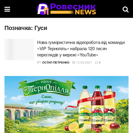
Позначка:
Гуси
Нова гумористична відеоробота від команди
«VIP Тернопіль» набрала 120 тисяч
переглядів у мережі «YouTube»
BY
ОСТАП ПЕТРЕНКО
13.09.2021
0