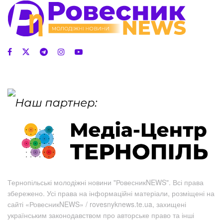
Тернопільські молодіжні новини "РовесникNEWS". Всі права
збережено. Усі права на інформаційні матеріали, розміщені на
сайті «РовесникNEWS» / rovesnyknews.te.ua, захищені
українським законодавством про авторське право та інші