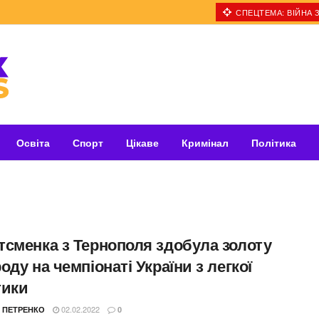
СПЕЦТЕМА: ВІЙНА З
Освіта
Спорт
Цікаве
Кримінал
Політика
тсменка з Тернополя здобула золоту
оду на чемпіонаті України з легкої
тики
02.02.2022
 ПЕТРЕНКО
0