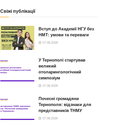
Свіжі публікації
Вступ до Академії НГУ без
НМТ: умови та переваги
07.08.2026
У Тернополі стартував
великий
отоларингологічний
симпозіум
07.08.2026
Почесні громадяни
Тернополя: відзнаки для
представників ТНМУ
07.08.2026