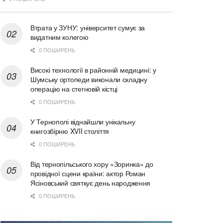
Втрата у ЗУНУ: університет сумує за
видатним колегою
0 ПОШИРЕНЬ
Високі технології в районній медицині: у
Шумську ортопеди виконали складну
операцію на стегновій кістці
0 ПОШИРЕНЬ
У Тернополі віднайшли унікальну
книгозбірню XVII століття
0 ПОШИРЕНЬ
Від тернопільського хору «Зоринка» до
провідної сцени країни: актор Роман
Ясіновський святкує день народження
0 ПОШИРЕНЬ