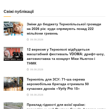
Свіжі публікації
Зміни до бюджету Тернопільської громади
на 2026 рік: куди спрямують понад 222
мільйони гривень
09.08.2026
12 вересня у Тернополі відбудеться
масштабний фестиваль VDOMA: дрифт-шоу,
автовиставка та концерт Міки Ньютон і
ТНМК
09.08.2026
Тернопіль для ЗСУ: 71-ша окрема
аеромобільна бригада отримала 50
сучасних дронів «Vyriy Pro 15»
08.08.2026
Приклад гідності для всієї країни:
тернопільський Пантеон Героїв формує нову