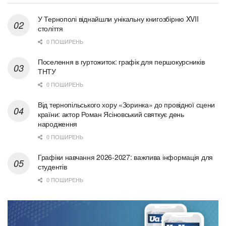
У Тернополі віднайшли унікальну книгозбірню XVII
століття
0 ПОШИРЕНЬ
Поселення в гуртожиток: графік для першокурсників
ТНТУ
0 ПОШИРЕНЬ
Від тернопільського хору «Зоринка» до провідної сцени
країни: актор Роман Ясіновський святкує день
народження
0 ПОШИРЕНЬ
Графіки навчання 2026-2027: важлива інформація для
студентів
0 ПОШИРЕНЬ