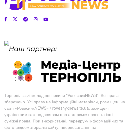
Тернопільські молодіжні новини "РовесникNEWS". Всі права
збережено. Усі права на інформаційні матеріали, розміщені на
сайті «РовесникNEWS» / rovesnyknews.te.ua, захищені
українським законодавством про авторське право та інші
суміжні права. При використанні, передруку інформаційних та
фото-,відеоматеріалів сайту, гіперпосилання на