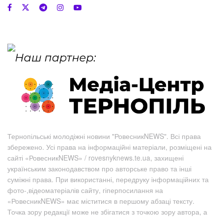
Тернопільські молодіжні новини "РовесникNEWS". Всі права
збережено. Усі права на інформаційні матеріали, розміщені на
сайті «РовесникNEWS» / rovesnyknews.te.ua, захищені
українським законодавством про авторське право та інші
суміжні права. При використанні, передруку інформаційних та
фото-,відеоматеріалів сайту, гіперпосилання на
«РовесникNEWS» має міститися в першому абзаці тексту.
Точка зору редакції може не збігатися з точкою зору автора, а