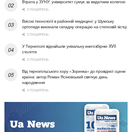
Втрата у ЗУНУ: університет сумує за видатним колегою
0 ПОШИРЕНЬ
Високі технології в районній медицині: у Шумську
ортопеди виконали складну операцію на стегновій кістці
0 ПОШИРЕНЬ
У Тернополі віднайшли унікальну книгозбірню XVII
століття
0 ПОШИРЕНЬ
Від тернопільського хору «Зоринка» до провідної сцени
країни: актор Роман Ясіновський святкує день
народження
0 ПОШИРЕНЬ