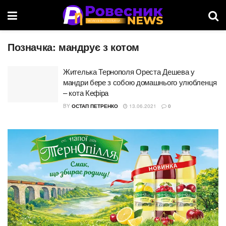
Позначка:
мандрує з котом
Жителька Тернополя Ореста Дешева у
мандри бере з собою домашнього улюбленця
– кота Кефіра
BY
ОСТАП ПЕТРЕНКО
13.06.2021
0