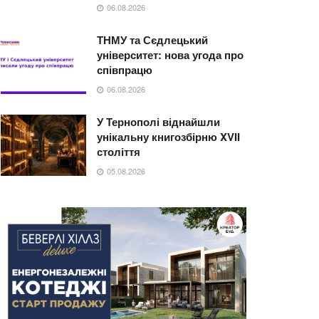
06.08.2026
ТНМУ та Сєдлецький
університет: нова угода про
співпрацю
06.08.2026
У Тернополі віднайшли
унікальну книгозбірню XVII
століття
05.08.2026