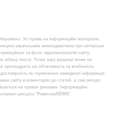
бережено. Усі права на інформаційні матеріали,
ахищені українським законодавством про авторське
формаційних та фото-,відеоматеріалів сайту,
абзаці тексту. Точка зору редакції може не
не претендують на об'єктивність та всебічність
а достовірність та тлумачення наведеної інформації,
чами сайту в коментарях до статей, а сам ресурс
лікуються на правах реклами. Інформаційні
 інтернет-ресурсу "РовесникNEWS".