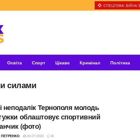
СПЕЦТЕМА: ВІЙНА З
Освіта
Спорт
Цікаве
Кримінал
Політика
ми силами
лі неподалік Тернополя молодь
тужки облаштовує спортивний
анчик (фото)
30.07.2020
 ПЕТРЕНКО
0