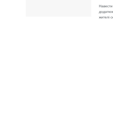
Навести
додатков
жителі с