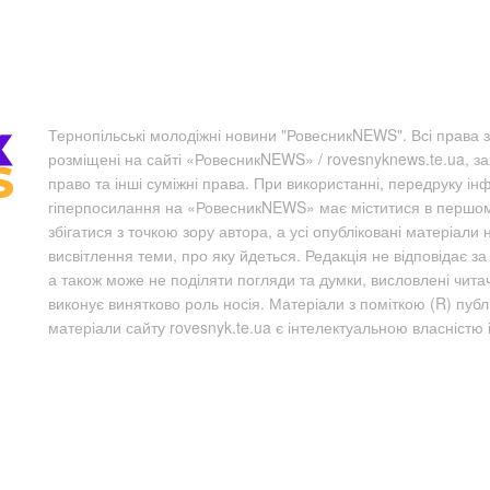
Тернопільські молодіжні новини "РовесникNEWS". Всі права з
розміщені на сайті «РовесникNEWS» / rovesnyknews.te.ua, з
право та інші суміжні права. При використанні, передруку ін
гіперпосилання на «РовесникNEWS» має міститися в першому 
збігатися з точкою зору автора, а усі опубліковані матеріали 
висвітлення теми, про яку йдеться. Редакція не відповідає з
а також може не поділяти погляди та думки, висловлені чита
виконує винятково роль носія. Матеріали з поміткою (R) пуб
матеріали сайту rovesnyk.te.ua є інтелектуальною власністю