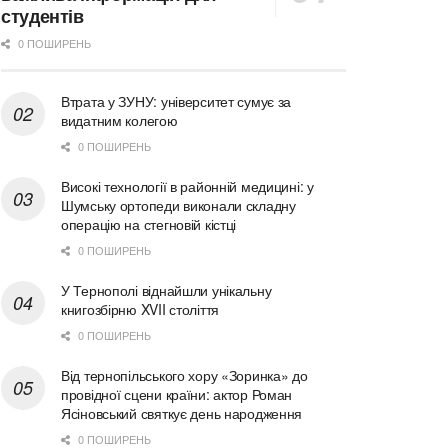
студентів
0 ПОШИРЕНЬ
Втрата у ЗУНУ: університет сумує за
видатним колегою
0 ПОШИРЕНЬ
Високі технології в районній медицині: у
Шумську ортопеди виконали складну
операцію на стегновій кістці
0 ПОШИРЕНЬ
У Тернополі віднайшли унікальну
книгозбірню XVII століття
0 ПОШИРЕНЬ
Від тернопільського хору «Зоринка» до
провідної сцени країни: актор Роман
Ясіновський святкує день народження
0 ПОШИРЕНЬ