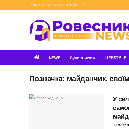
РЕКЛАМА НА САЙТІ
КОНТАКТИ
NEWS
Суспільство
LIFESTYLE
Позначка:
майданчик. свої
У се
само
майд
BY
ОСТАП