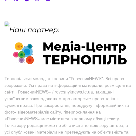
Тернопільські молодіжні новини "РовесникNEWS". Всі права
збережено. Усі права на інформаційні матеріали, розміщені на
сайті «РовесникNEWS» / rovesnyknews.te.ua, захищені
українським законодавством про авторське право та інші
суміжні права. При використанні, передруку інформаційних та
фото-,відеоматеріалів сайту, гіперпосилання на
«РовесникNEWS» має міститися в першому абзаці тексту.
Точка зору редакції може не збігатися з точкою зору автора, а
усі опубліковані матеріали не претендують на об'єктивність та