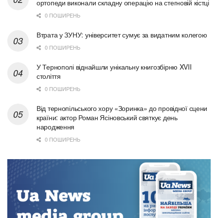
ортопеди виконали складну операцію на стегновій кістці
0 ПОШИРЕНЬ
Втрата у ЗУНУ: університет сумує за видатним колегою
0 ПОШИРЕНЬ
У Тернополі віднайшли унікальну книгозбірню XVII
століття
0 ПОШИРЕНЬ
Від тернопільського хору «Зоринка» до провідної сцени
країни: актор Роман Ясіновський святкує день
народження
0 ПОШИРЕНЬ