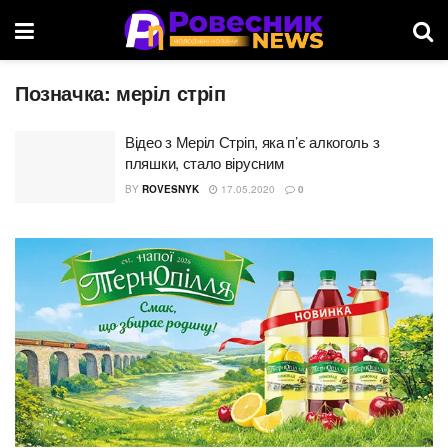
Позначка:
меріл стріп
Відео з Меріл Стріп, яка п’є алкоголь з
пляшки, стало вірусним
BY
ROVESNYK
17.05.2020
0