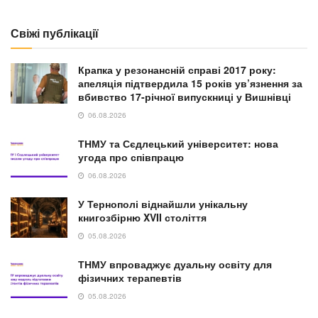
Свіжі публікації
Крапка у резонансній справі 2017 року:
апеляція підтвердила 15 років ув’язнення за
вбивство 17-річної випускниці у Вишнівці
06.08.2026
ТНМУ та Сєдлецький університет: нова
угода про співпрацю
06.08.2026
У Тернополі віднайшли унікальну
книгозбірню XVII століття
05.08.2026
ТНМУ впроваджує дуальну освіту для
фізичних терапевтів
05.08.2026