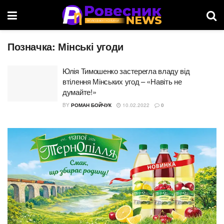
Позначка:
Мінські угоди
Юлія Тимошенко застерегла владу від
втілення Мінських угод – «Навіть не
думайте!»
BY
РОМАН БОЙЧУК
10.02.2022
0