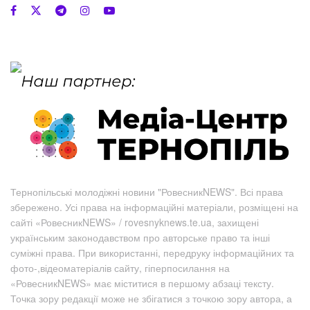
Тернопільські молодіжні новини "РовесникNEWS". Всі права
збережено. Усі права на інформаційні матеріали, розміщені на
сайті «РовесникNEWS» / rovesnyknews.te.ua, захищені
українським законодавством про авторське право та інші
суміжні права. При використанні, передруку інформаційних та
фото-,відеоматеріалів сайту, гіперпосилання на
«РовесникNEWS» має міститися в першому абзаці тексту.
Точка зору редакції може не збігатися з точкою зору автора, а