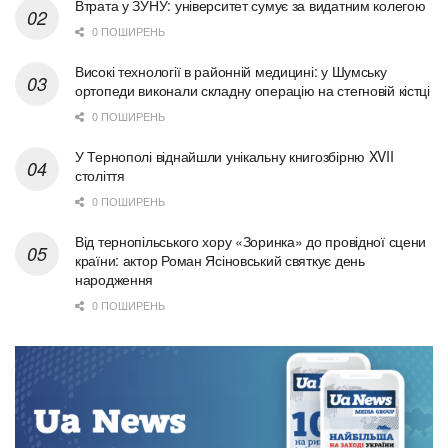
Втрата у ЗУНУ: університет сумує за видатним колегою
0 ПОШИРЕНЬ
Високі технології в районній медицині: у Шумську
ортопеди виконали складну операцію на стегновій кістці
0 ПОШИРЕНЬ
У Тернополі віднайшли унікальну книгозбірню XVII
століття
0 ПОШИРЕНЬ
Від тернопільського хору «Зоринка» до провідної сцени
країни: актор Роман Ясіновський святкує день
народження
0 ПОШИРЕНЬ